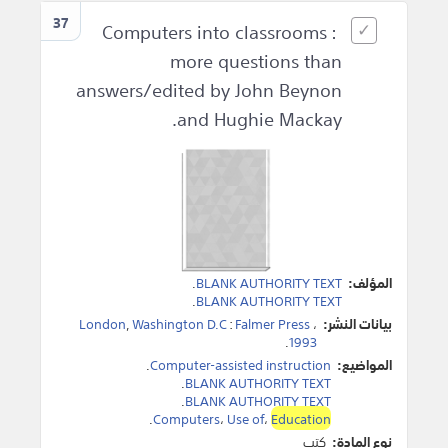
37
Computers into classrooms :
more questions than
answers/edited by John Beynon
and Hughie Mackay.
المؤلف:
BLANK AUTHORITY TEXT
.
.
BLANK AUTHORITY TEXT
بيانات النشر:
،
Falmer Press
:
Washington D.C
,
London
.
1993
المواضيع:
Computer-assisted instruction
.
.
BLANK AUTHORITY TEXT
.
BLANK AUTHORITY TEXT
.
Computers
،
Use of
،
Education
نوع المادة:
كتب