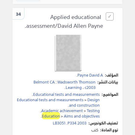
34
Applied educational
assessment/David Allen Payne.
المؤلف:
Payne David A
.
بيانات النشر:
Wadsworth Thomson
:
Belmont CA
.
Learning
،
c2003
المواضيع:
Educational tests and measurements
.
Educational tests and measurements
>
Design
.
and construction
.
Academic achievement
>
Testing
.
Education
>
Aims and objectives
تصنيف الكونجرس:
LB3051 .P334 2003
نوع المادة:
كتب