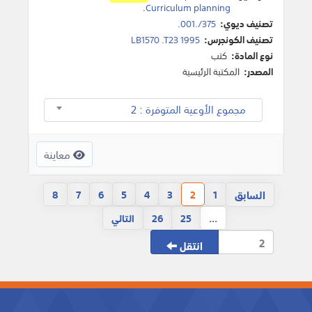
.
Curriculum planning
تصنيف ديوي:
375/.001.
تصنيف الكونجرس:
LB1570 .T23 1995
نوع المادة:
كتب
المصدر:
المكتبة الرئيسية
مجموع الأوعية المتوفرة : 2
معاينة
السابق
8
7
6
5
4
3
2
1
...
25
26
التالي
انتقل