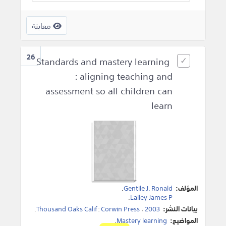
معاينة
26
Standards and mastery learning
: aligning teaching and
assessment so all children can
learn
المؤلف:
Gentile J. Ronald
.
.
Lalley James P
بيانات النشر:
2003
،
Corwin Press
:
Thousand Oaks Calif
.
المواضيع:
Mastery learning
.