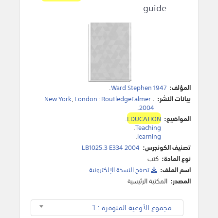
guide
المؤلف:
Ward Stephen 1947
.
بيانات النشر:
،
RoutledgeFalmer
:
London
,
New York
.
2004
المواضيع:
EDUCATION
.
.
Teaching
.
learning
تصنيف الكونجرس:
LB1025.3 E334 2004
نوع المادة:
كتب
اسم الملف:
تصفح النسخة اﻹلكترونية
المصدر:
المكتبة الرئيسية
مجموع الأوعية المتوفرة : 1