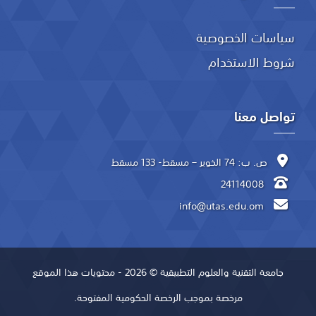
سياسات الخصوصية
شروط الاستخدام
تواصل معنا
ص. ب: 74 الخوير – مسقط- 133 مسقط
24114008
info@utas.edu.om
جامعة التقنية والعلوم التطبيقية © 2026 - محتويات هذا الموقع
مرخصة بموجب الرخصة الحكومية المفتوحة.