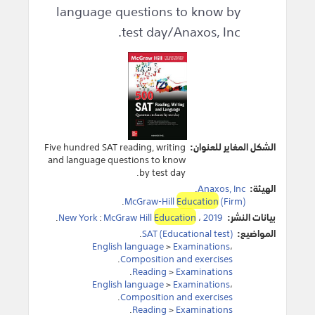
language questions to know by
test day/Anaxos, Inc.
الشكل المغاير للعنوان:
Five hundred SAT reading, writing
and language questions to know
by test day.
الهيئة:
Anaxos, Inc
.
.
McGraw-Hill
Education
(Firm)
بيانات النشر:
2019
،
Education
McGraw Hill
:
New York
.
المواضيع:
SAT (Educational test)
.
English language
>
Examinations
،
.
Composition and exercises
.
Reading
>
Examinations
English language
>
Examinations
،
.
Composition and exercises
.
Reading
>
Examinations