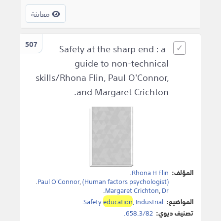
معاينة
507
Safety at the sharp end : a
guide to non-technical
skills/Rhona Flin, Paul O'Connor,
and Margaret Crichton.
المؤلف:
Rhona H Flin
.
.
Paul O'Connor
,
(Human factors psychologist)
.
Margaret Crichton
,
Dr
المواضيع:
, Industrial
education
Safety
.
تصنيف ديوي:
658.3/82.