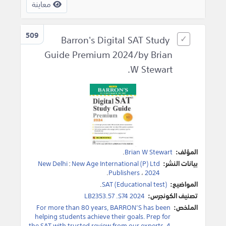
معاينة
509
Barron's Digital SAT Study
Guide Premium 2024/by Brian
W Stewart.
المؤلف:
Brian W Stewart
.
بيانات النشر:
New Age International (P) Ltd
:
New Delhi
.
Publishers
،
2024
المواضيع:
SAT (Educational test)
.
تصنيف الكونجرس:
LB2353.57 .S74 2024
الملخص:
For more than 80 years, BARRON’S has been
helping students achieve their goals. Prep for
the SAT with trusted review from our experts. 4