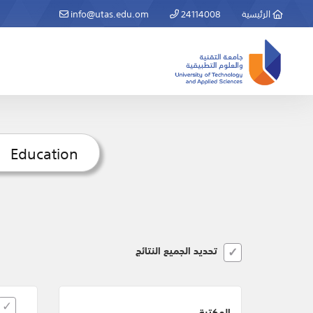
الرئيسية
24114008
info@utas.edu.om
تحديد الجميع النتائج
المكتبة