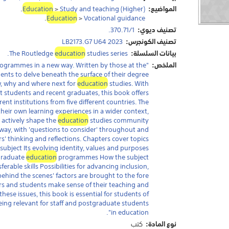
المواضيع:
Study and teaching (Higher)
>
Education
.
.
Education
>
Vocational guidance
تصنيف ديوي:
370.71/1.
تصنيف الكونجرس:
LB2173.G7 U64 2023
بيانات السلسلة:
studies series.
education
The Routledge
الملخص:
"This book explores undergraduate
ogrammes in a new way. Written by those at the
dents to delve beneath the surface of their degree
w, why and where next for
education
studies. With
nt students and recent graduates, this book offers
ent institutions from five different countries. The
their own learning experiences in a wider context,
 actively shape the
education
studies community
e way, with 'questions to consider' throughout and
 thinking and reflections. Chapters cover topics
ubject Its evolving identity, values and purposes
graduate
education
programmes How the subject
rable skills Possibilities for advancing inclusion,
behind the scenes' factors are brought to the fore
rs and students make sense of their teaching and
ese issues, this book is essential for students of
eing relevant for staff and postgraduate students
in education".
نوع المادة:
كتب