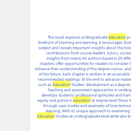
education
pr
forefront of teaching and learning, it encourages stu
subject and reveals important insights about the ho
contributions from course leaders, tutors, curre
insights from nearly 60 authors based in 20 differ
chapters offer opportunities for readers to consider 
enhance their understanding of the degree course, and
of the future. Each chapter is written in an accessibl
'recommended readings' at the end to advance readers'
such as:
Education
Studies' development as a degree s
Teaching and assessment approaches in under
develops students' professional aptitudes and transfe
equity and justice in
education
at degree level These '
through case studies and examples of how lecture
learning. With its unique approach to examining th
Education
Studies at undergraduate level while also b