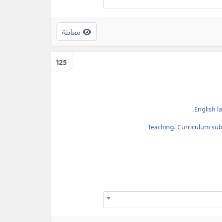
معاينة
125
.
English 
.
Teaching
،
Curriculum subj