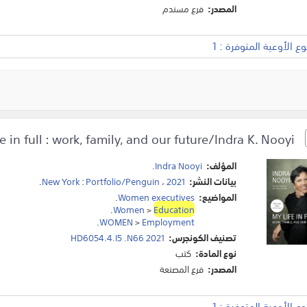
المصدر:
فرع مسندم
 الأوعية المتوفرة : 1
My life in full : work, family, and our future/Indra K. Nooyi.
المؤلف:
Indra Nooyi
.
بيانات النشر:
2021
،
Portfolio/Penguin
:
New York
.
المواضيع:
Women executives
.
.
Women
>
Education
.
WOMEN
>
Employment
تصنيف الكونجرس:
HD6054.4.I5 .N66 2021
نوع المادة:
كتب
المصدر:
فرع المصنعة
 الأوعية المتوفرة : 1