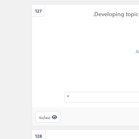
127
.
G
معاينة
128