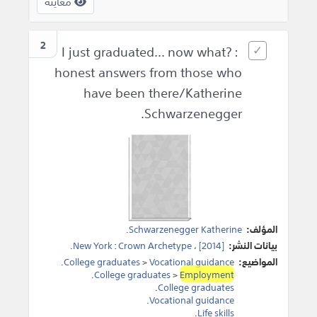
معاينة
2
I just graduated... now what? :
honest answers from those who
have been there/Katherine
Schwarzenegger.
المؤلف:
Schwarzenegger Katherine
.
بيانات النشر:
[2014]
،
Crown Archetype
:
New York
.
المواضيع:
Vocational guidance
>
College graduates
.
.
College graduates
>
Employment
.
College graduates
.
Vocational guidance
.
Life skills