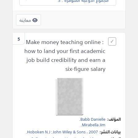
معاينة
5
Make money teaching online :
how to land your first academic
job build credibility and earn a
six-figure salary
المؤلف:
Babb Danielle
.
.
Mirabella Jim
بيانات النشر:
2007
،
John Wiley & Sons
:
Hoboken N.J
.