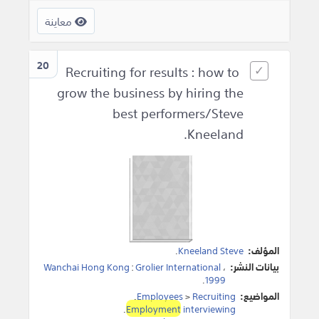
معاينة
20
Recruiting for results : how to
grow the business by hiring the
best performers/Steve
Kneeland.
المؤلف:
Kneeland Steve
.
بيانات النشر:
،
Grolier International
:
Wanchai Hong Kong
.
1999
المواضيع:
Recruiting
>
Employees
.
.
Employment
interviewing