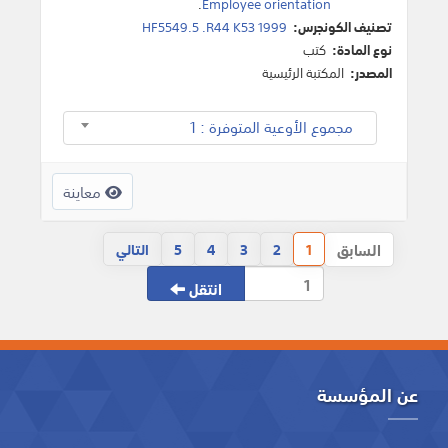
.
Employee orientation
تصنيف الكونجرس:
HF5549.5 .R44 K53 1999
نوع المادة:
كتب
المصدر:
المكتبة الرئيسية
مجموع الأوعية المتوفرة : 1
معاينة
السابق
1
2
3
4
5
التالي
انتقل
عن المؤسسة