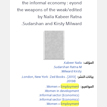
the informal economy : eyond
the weapons of the weak/edited
by Naila Kabeer Ratna
Sudarshan and Kirsty Milward.
المؤلف:
Kabeer Naila
.
.
Sudarshan Ratna M
.
Milward Kirsty
بيانات النشر:
[2013]
،
Zed Books
:
New York
,
London
.
.
©2013
المواضيع:
Employment
>
Women
.
.
Women in development
.
Informal sector (Economics)
.
Informal sector (Economics)
.
Women
>
Employment