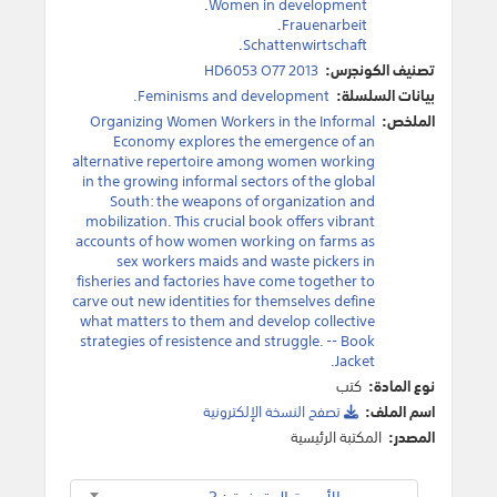
.
Women in development
.
Frauenarbeit
.
Schattenwirtschaft
تصنيف الكونجرس:
HD6053 O77 2013
بيانات السلسلة:
Feminisms and development.
الملخص:
Organizing Women Workers in the Informal
Economy explores the emergence of an
alternative repertoire among women working
in the growing informal sectors of the global
South: the weapons of organization and
mobilization. This crucial book offers vibrant
accounts of how women working on farms as
sex workers maids and waste pickers in
fisheries and factories have come together to
carve out new identities for themselves define
what matters to them and develop collective
strategies of resistence and struggle. -- Book
Jacket.
نوع المادة:
كتب
اسم الملف:
تصفح النسخة اﻹلكترونية
المصدر:
المكتبة الرئيسية
مجموع الأوعية المتوفرة : 3