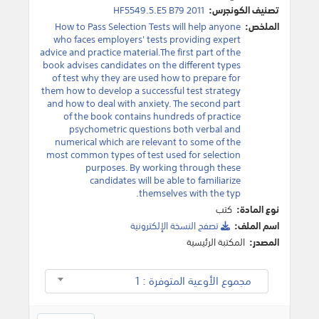
تصنيف الكونجرس:
HF5549.5.E5 B79 2011
الملخص:
How to Pass Selection Tests will help anyone
who faces employers' tests providing expert
advice and practice material.The first part of the
book advises candidates on the different types
of test why they are used how to prepare for
them how to develop a successful test strategy
and how to deal with anxiety. The second part
of the book contains hundreds of practice
psychometric questions both verbal and
numerical which are relevant to some of the
most common types of test used for selection
purposes. By working through these
candidates will be able to familiarize
themselves with the typ.
نوع المادة:
كتب
اسم الملف:
تصفح النسخة اﻹلكترونية
المصدر:
المكتبة الرئيسية
مجموع الأوعية المتوفرة : 1