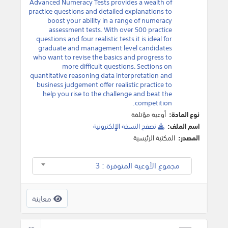
Advanced Numeracy Tests provides a wealth of
practice questions and detailed explanations to
boost your ability in a range of numeracy
assessment tests. With over 500 practice
questions and four realistic tests it is ideal for
graduate and management level candidates
who want to revise the basics and progress to
more difficult questions. Sections on
quantitative reasoning data interpretation and
business judgement offer realistic practice to
help you rise to the challenge and beat the
competition.
نوع المادة:
أوعية مؤتلفة
اسم الملف:
تصفح النسخة اﻹلكترونية
المصدر:
المكتبة الرئيسية
مجموع الأوعية المتوفرة : 3
معاينة