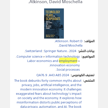
Atkinson, David Moschella.
المؤلف:
Atkinson. Robert D
.
.
David Moschella
بيانات النشر:
2024
،
Springer Nature
:
Switzerland
.
المواضيع:
information technology
>
Computer science
.
Labor economics and
employment
>
.
innovation economy
.
Social processes
تصنيف الكونجرس:
QA76.9 .A43 A85 2024
الملخص:
The book debunks forty common myths about
privacy, jobs, artificial intelligence, and the
modern innovation economy. It challenges
exaggerated fears about technology’s impact
on society and the economy. It explores how
misinformation distorts public perceptions of
data privacy, automation, and AI. The book