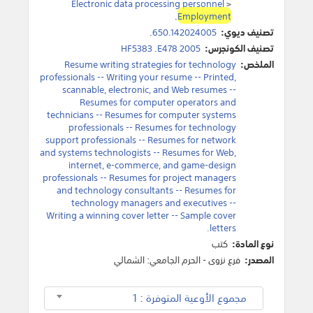
Electronic data processing personnel
>
.
Employment
تصنيف ديوي:
650.142024005.
تصنيف الكونجرس:
HF5383 .E478 2005
الملخص:
Resume writing strategies for technology
professionals -- Writing your resume -- Printed,
scannable, electronic, and Web resumes --
Resumes for computer operators and
technicians -- Resumes for computer systems
professionals -- Resumes for technology
support professionals -- Resumes for network
and systems technologists -- Resumes for Web,
internet, e-commerce, and game-design
professionals -- Resumes for project managers
and technology consultants -- Resumes for
technology managers and executives --
Writing a winning cover letter -- Sample cover
letters.
نوع المادة:
كتب
المصدر:
فرع نزوى - الحرم الجامعي: الشمالي
مجموع الأوعية المتوفرة : 1