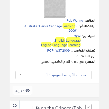
المؤلف:
Rob Waring
.
بيانات النشر:
،
Learning
Heinle Cengage
:
Australia
.
[2009]
المواضيع:
Opal
.
.
English
Language
.
English
Language
Learning
تصنيف الكونجرس:
PQ74 W37 2009
نوع المادة:
كتب
المصدر:
فرع نزوى - الحرم الجامعي: الجنوبي
مجموع الأوعية المتوفرة : 1
معاينة
20
Life on the Orinoco/Rob