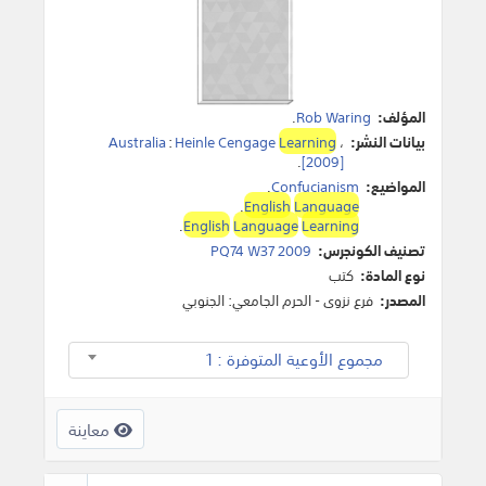
المؤلف:
Rob Waring
.
بيانات النشر:
،
Learning
Heinle Cengage
:
Australia
.
[2009]
المواضيع:
Confucianism
.
.
English
Language
.
English
Language
Learning
تصنيف الكونجرس:
PQ74 W37 2009
نوع المادة:
كتب
المصدر:
فرع نزوى - الحرم الجامعي: الجنوبي
مجموع الأوعية المتوفرة : 1
معاينة