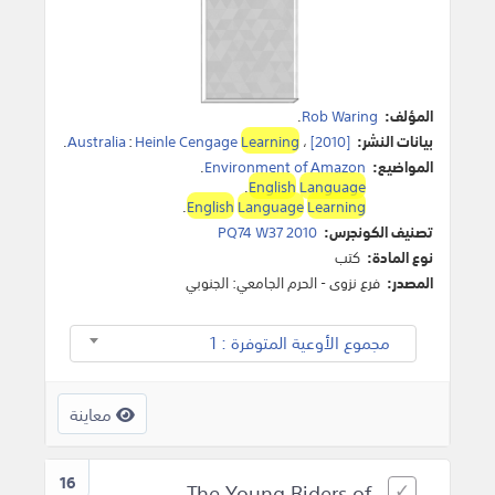
المؤلف:
Rob Waring
.
بيانات النشر:
[2010]
،
Learning
Heinle Cengage
:
Australia
.
المواضيع:
Environment of Amazon
.
.
English
Language
.
English
Language
Learning
تصنيف الكونجرس:
PQ74 W37 2010
نوع المادة:
كتب
المصدر:
فرع نزوى - الحرم الجامعي: الجنوبي
مجموع الأوعية المتوفرة : 1
معاينة
16
The Young Riders of