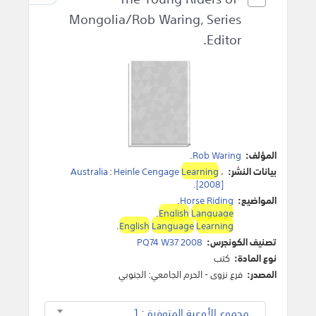
Mongolia/Rob Waring, Series
Editor.
المؤلف:
Rob Waring
.
بيانات النشر:
،
Learning
Heinle Cengage
:
Australia
.
[2008]
المواضيع:
Horse Riding
.
.
English
Language
.
English
Language
Learning
تصنيف الكونجرس:
PQ74 W37 2008
نوع المادة:
كتب
المصدر:
فرع نزوى - الحرم الجامعي: الجنوبي
مجموع الأوعية المتوفرة : 1