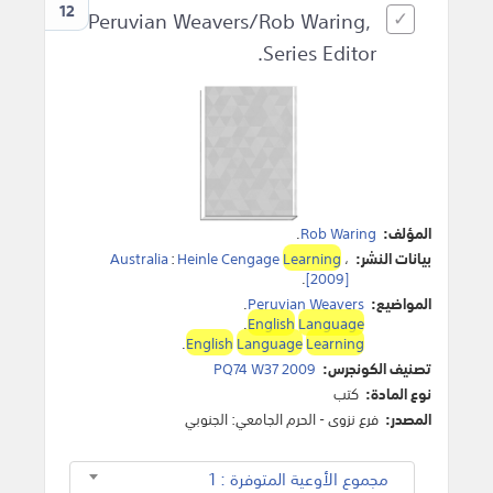
12
Peruvian Weavers/Rob Waring,
Series Editor.
المؤلف:
Rob Waring
.
بيانات النشر:
،
Learning
Heinle Cengage
:
Australia
.
[2009]
المواضيع:
Peruvian Weavers
.
.
English
Language
.
English
Language
Learning
تصنيف الكونجرس:
PQ74 W37 2009
نوع المادة:
كتب
المصدر:
فرع نزوى - الحرم الجامعي: الجنوبي
مجموع الأوعية المتوفرة : 1