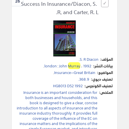
26
Success In Insurance/Diacon, S.
R, and Carter, R. L.
المؤلف:
S. R Diacon
.
بيانات النشر:
1992
،
Murray
John
:
london
.
المواضيع:
Insurance—Great Britain
.
تصنيف ديوي:
368.9.
تصنيف الكونجرس:
HG8013 D52 1992
الملخص:
Insurance is an important consideration for
both businesses and households, and this
book is designed to give a clear, concise
introduction to all aspects of insurance and the
insurance industry thoroughly. It provides full
coverage of the influence of the EC on
insurance matters and the implications of the
single European market, and introduces