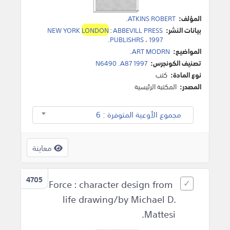
المؤلف:
ATKINS ROBERT
.
بيانات النشر:
ABBEVILL PRESS
:
LONDON
NEW YORK
.
PUBLISHRS
،
1997
المواضيع:
ART MODRN
.
تصنيف الكونجرس:
N6490 .A87 1997
نوع المادة:
كتب
المصدر:
المكتبة الرئيسية
مجموع الأوعية المتوفرة : 6
معاينة
4705
Force : character design from
life drawing/by Michael D.
Mattesi.