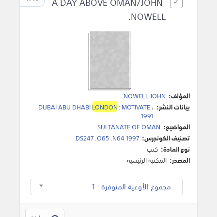
A DAY ABOVE OMAN/JOHN
NOWELL.
المؤلف:
NOWELL JOHN
.
بيانات النشر:
،
MOTIVATE
:
LONDON
DUBAI ABU DHABI
.
1991
المواضيع:
SULTANATE OF OMAN
.
تصنيف الكونجرس:
DS247 .O65 .N64 1997
نوع المادة:
كتب
المصدر:
المكتبة الرئيسية
مجموع الأوعية المتوفرة : 1