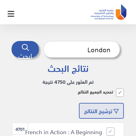
ابحث
نتائج البحث
تم العثور على 4750 نتيجة
تحديد الجميع النتائج
ترشيح النتائج
4701
French in Action : A Beginning