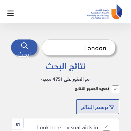
ابحث
نتائج البحث
تم العثور على 4751 نتيجة
تحديد الجميع النتائج
ترشيح النتائج
81
Look here! : visual aids in