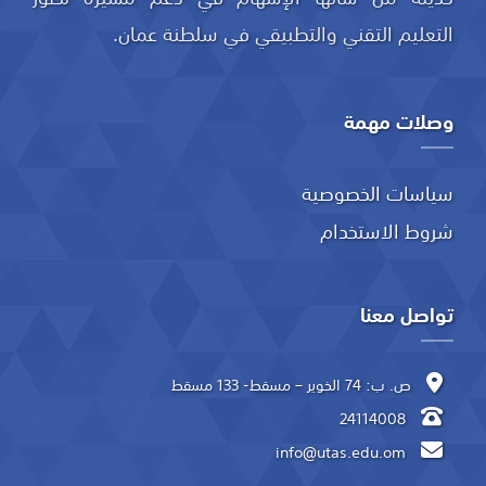
التعليم التقني والتطبيقي في سلطنة عمان.
وصلات مهمة
سياسات الخصوصية
شروط الاستخدام
تواصل معنا
ص. ب: 74 الخوير – مسقط- 133 مسقط
24114008
info@utas.edu.om