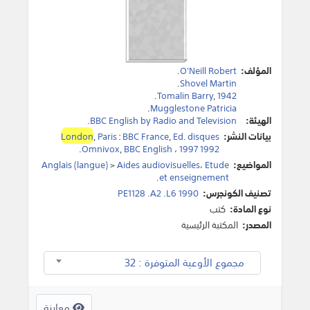
المؤلف:
O'Neill Robert
.
.
Shovel Martin
.
Tomalin Barry
,
1942
.
Mugglestone Patricia
الهيئة:
BBC English by Radio and Television
.
بيانات النشر:
Ed. disques
,
BBC France
:
Paris
,
London
.
Omnivox
,
BBC English
،
1997 1992
المواضيع:
Etude
،
Aides audiovisuelles
>
Anglais (langue)
.
et enseignement
تصنيف الكونجرس:
PE1128 .A2 .L6 1990
نوع المادة:
كتب
المصدر:
المكتبة الرئيسية
مجموع الأوعية المتوفرة : 32
معاينة