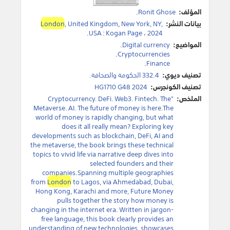
المؤلف:
Ronit Ghose
.
بيانات النشر:
New York, NY,
,
, United Kingdom
London
.
USA
:
Kogan Page
،
2024
المواضيع:
Digital currency
.
.
Cryptocurrencies
.
Finance
تصنيف ديوي:
332.4 الحكومة والصحافة.
تصنيف الكونجرس:
HG1710 G48 2024
الملخص:
"Cryptocurrency. DeFi. Web3. Fintech. The
Metaverse. AI. The future of money is here.The
world of money is rapidly changing, but what
does it all really mean? Exploring key
developments such as blockchain, DeFi, AI and
the metaverse, the book brings these technical
topics to vivid life via narrative deep dives into
selected founders and their
companies.Spanning multiple geographies
from
London
to Lagos, via Ahmedabad, Dubai,
Hong Kong, Karachi and more, Future Money
pulls together the story how money is
changing in the internet era. Written in jargon-
free language, this book clearly provides an
understanding of new technologies, showcases