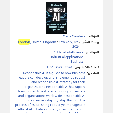
المؤلف:
Olivia Gambelin
.
بيانات النشر:
،
New York, NY
:
, United Kingdom
London
.
2024
المواضيع:
Artificial intelligence
.
.
Industrial applications
.
Business
تصنيف الكونجرس:
HD45 G295 2024
الملخص:
Responsible AI is a guide to how business
leaders can develop and implement a robust
and responsible AI strategy for their
organizations.Responsible AI has rapidly
transitioned to a strategic priority for leaders
and organizations worldwide. Responsible AI
guides readers step-by-step through the
process of establishing robust yet manageable
ethical AI initiatives for any size organization,