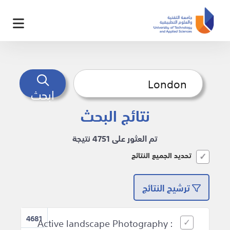
ابحث
نتائج البحث
تم العثور على 4751 نتيجة
تحديد الجميع النتائج
ترشيح النتائج
4681
Active landscape Photography :