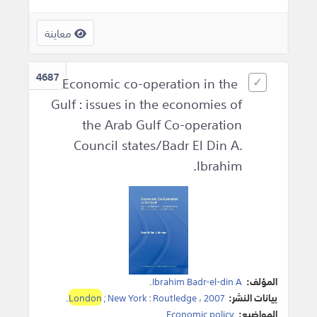
معاينة
4687
Economic co-operation in the
Gulf : issues in the economies of
the Arab Gulf Co-operation
Council states/Badr El Din A.
Ibrahim.
المؤلف:
Ibrahim Badr-el-din A
.
بيانات النشر:
2007
،
Routledge
:
; New York
London
.
المواضيع:
Economic policy
.