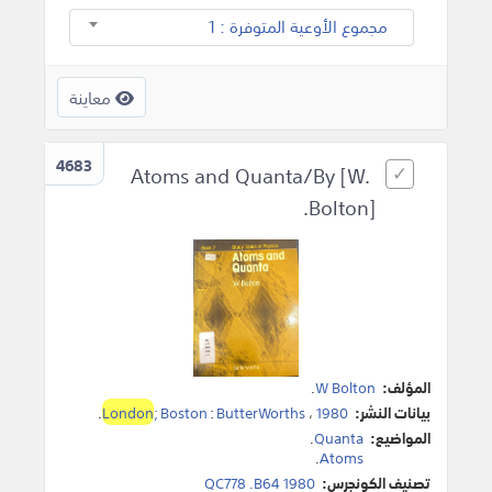
مجموع الأوعية المتوفرة : 1
معاينة
4683
Atoms and Quanta/By [W.
Bolton].
المؤلف:
W Bolton
.
بيانات النشر:
1980
،
ButterWorths
:
; Boston
London
.
المواضيع:
Quanta
.
.
Atoms
تصنيف الكونجرس:
QC778 .B64 1980