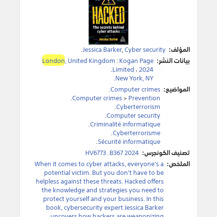
المؤلف:
Cyber security
,
Jessica Barker
.
بيانات النشر:
Kogan Page
:
, United Kingdom
London
.
Limited
،
2024
.
New York, NY
المواضيع:
Computer crimes
.
.
Computer crimes
>
Prevention
.
Cyberterrorism
.
Computer security
.
Criminalité informatique
.
Cyberterrorisme
.
Sécurité informatique
تصنيف الكونجرس:
HV6773 .B367 2024
الملخص:
When it comes to cyber attacks, everyone's a
potential victim. But you don't have to be
helpless against these threats. Hacked offers
the knowledge and strategies you need to
protect yourself and your business. In this
book, cybersecurity expert Jessica Barker
uncovers how hackers are weaponizing