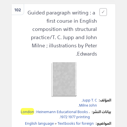
102
Guided paragraph writing : a
first course in English
composition with structural
practice/T. C. Jupp and John
Milne ; illustrations by Peter
Edwards.
المؤلف:
Jupp T. C
.
.
Milne John
بيانات النشر:
،
Heinemann Educational Books
:
London
.
1972 1977 printing
المواضيع:
Textbooks for foreign
>
English language