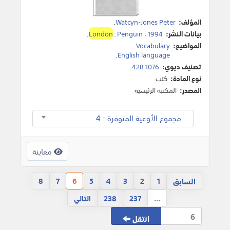
المؤلف:
Watcyn-Jones Peter
.
بيانات النشر:
1994
،
Penguin
:
London
.
المواضيع:
Vocabulary
.
.
English language
تصنيف ديوي:
428.1076.
نوع المادة:
كتب
المصدر:
المكتبة الرئيسية
مجموع الأوعية المتوفرة : 4
معاينة
السابق
8
7
6
5
4
3
2
1
...
237
238
التالي
انتقل