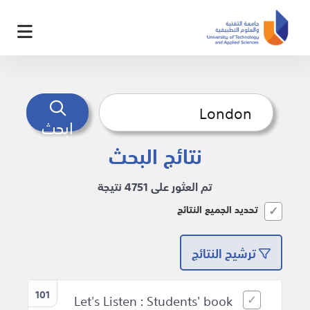
ابحث
نتائج البحث
تم العثور على 4751 نتيجة
تحديد الجميع النتائج
ترشيح النتائج
101
Let's Listen : Students' book