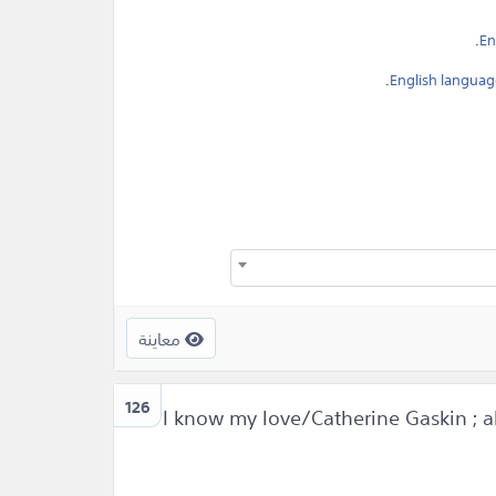
.
En
.
English languag
معاينة
126
I know my love/Catherine Gaskin ; a