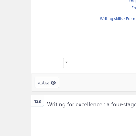
.
Engl
.
En
.
Writing skills - For
معاينة
123
Writing for excellence : a four-st