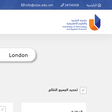
الرئيسية
24114008
info@utas.edu.om
تحديد الجميع النتائج
المكتبة