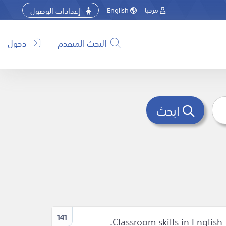
إعدادات الوصول
مرحبا
English
البحث المتقدم
دخول
ابحث
141