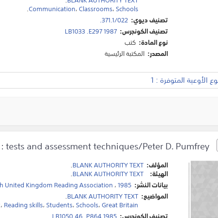
.
Communication
،
Classrooms
،
Schools
تصنيف ديوي:
371.1/022.
تصنيف الكونجرس:
LB1033 .E297 1987
نوع المادة:
كتب
المصدر:
المكتبة الرئيسية
 الأوعية المتوفرة : 1
Reading : tests and assessment techniques/Peter D. Pumfrey.
المؤلف:
BLANK AUTHORITY TEXT
.
الهيئة:
BLANK AUTHORITY TEXT
.
بيانات النشر:
1985
،
th United Kingdom Reading Association
المواضيع:
BLANK AUTHORITY TEXT
.
t
،
Reading skills
،
Students
،
Schools
،
Great Britain
تصنيف الكونجرس:
LB1050.46 .P864 1985