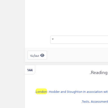
معاينة
144
.
London
:
Hodder and Stoughton in association wi
.
Tests
،
Assessmen