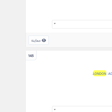
معاينة
145
.
LONDON
:
AD