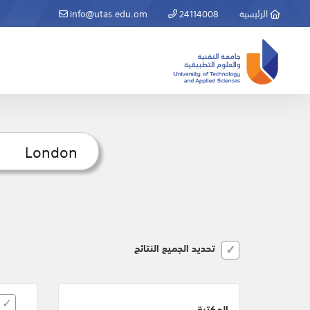
الرئيسية
24114008
info@utas.edu.om
تحديد الجميع النتائج
المكتبة