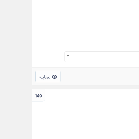
معاينة
149