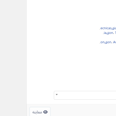
.
i
،
.
on
،
.
معاينة