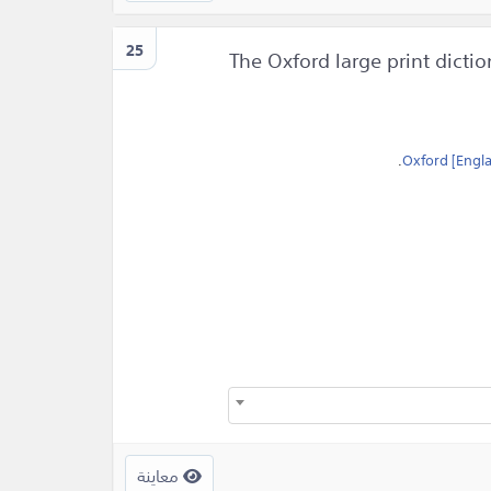
25
The Oxford large print dicti
.
Oxford [Engl
معاينة