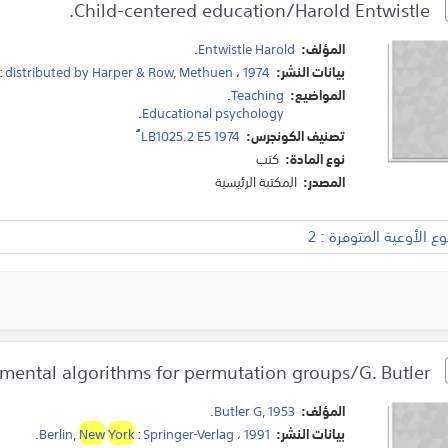
Child-centered education/Harold Entwistle.
المؤلف:
Entwistle Harold
.
بيانات النشر:
1974
،
Methuen
,
distributed by Harper & Row
:
المواضيع:
Teaching
.
.
Educational psychology
تصنيف الكونجرس:
LB1025.2 E5 1974 ُُُُُُ
نوع المادة:
كتب
المصدر:
المكتبة الرئيسية
 الأوعية المتوفرة : 2
Fundamental algorithms for permutation groups/G. Butler.
المؤلف:
1953
,
Butler G
.
بيانات النشر:
1991
،
Springer-Verlag
:
York
New
,
Berlin
.