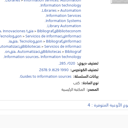
.
Information technology
.
Libraries
>
Automation
.
Information Services
.
Information Systems
.
Library Automation
Biblioteconomقia
Bibliografقia
>
Innovaciones tقecnicas
،
Informaciقon
Servicios de informaciقon
>
Tecnologقa
Informaciقon
Bibliografقia
>
Tecnologقia
،
.
Servicios de informaciقon
>
Bibliotecas
Automatizaciق
Bibliografقia
>
Bibliotecas
Automatizaciقon
،
.
.
Information sources
،
Information technology
تصنيف ديوي:
020/.285.
تصنيف الكونجرس:
Z678.9 J629 1990
بيانات السلسلة:
Guides to information sources.
نوع المادة:
كتب
المصدر:
المكتبة الرئيسية
 الأوعية المتوفرة : 4