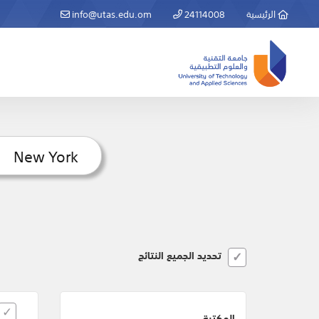
الرئيسية
24114008
info@utas.edu.om
تحديد الجميع النتائج
المكتبة