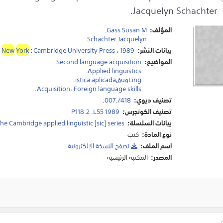
Jacquelyn Schachter.
المؤلف:
Gass Susan M
.
.
Schachter Jacquelyn
بيانات النشر:
1989
،
Cambridge University Press
:
York
New
المواضيع:
Second language acquisition
.
.
Applied linguistics
Lingوuقistica aplicada
.
.
Acquisition
،
Foreign language skills
تصنيف ديوي:
418/.007.
تصنيف الكونجرس:
P118.2 .L55 1989
بيانات السلسلة:
he Cambridge applied linguistic [sic] series.
نوع المادة:
كتب
اسم الملف:
تصفح النسخة اﻹلكترونية
المصدر:
المكتبة الرئيسية