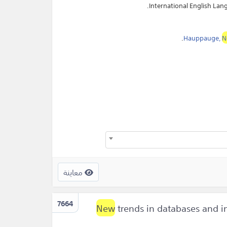
International English Lan
.
Hauppauge,
N
معاينة
7664
New
trends in databases and 