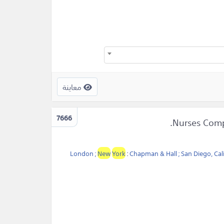
معاينة
7666
London ;
New
York
:
Chapman & Hall ; San Diego, Calif