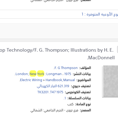
 الأوعية المتوفرة : 1
hop Technology/F. G. Thompson; Illustrations by H. E.
MacDonnell.
المؤلف:
F. G Thompson
.
بيانات النشر:
1975
،
Longman
:
York
New
London;
.
المواضيع:
Handbook,Manual
>
Electric Wiring
.
تصنيف ديوي:
621.319 التيار الكهربائي.
تصنيف الكونجرس:
TK3201 .T47 1975
بيانات السلسلة:
1.
نوع المادة:
كتب
المصدر:
فرع نزوى - الحرم الجامعي: الشمالي