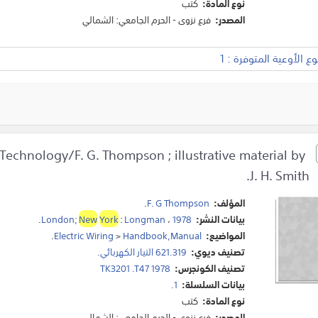
نوع المادة:
كتب
المصدر:
فرع نزوى - الحرم الجامعي: الشمالي
 الأوعية المتوفرة : 1
 Technology/F. G. Thompson ; illustrative material by
J. H. Smith.
المؤلف:
F. G Thompson
.
بيانات النشر:
1978
،
Longman
:
York
New
London;
.
المواضيع:
Handbook,Manual
>
Electric Wiring
.
تصنيف ديوي:
621.319 التيار الكهربائي.
تصنيف الكونجرس:
TK3201 .T47 1978
بيانات السلسلة:
1.
نوع المادة:
كتب
المصدر:
فرع نزوى - الحرم الجامعي: الشمالي