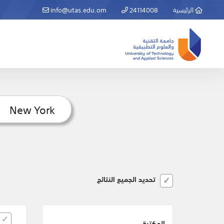
الرئيسية
24114008
info@utas.edu.om
تحديد الجميع النتائج
المكتبة