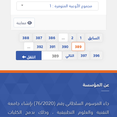
مجموع الأوعية المتوفرة : 1
معاينة
السابق
388
387
386
...
2
1
...
392
391
390
389
396
397
التالي
انتقل
عن المؤسسة
جاء المرسوم السلطاني رقم (76/2020) بإنشاء جامعة
التقنية والعلوم التطبيقية ، وذلك بدمج الكليات