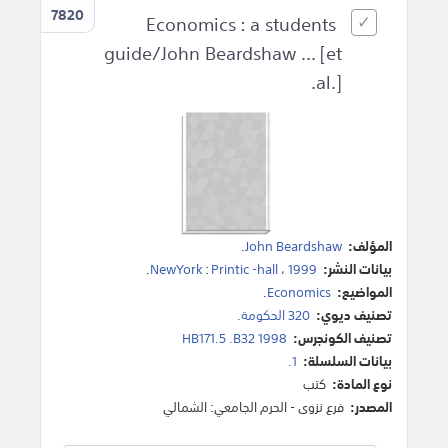
7820
Economics : a students
guide/John Beardshaw ... [et
al.].
المؤلف:
John Beardshaw
.
بيانات النشر:
1999
،
Printic -hall
:
NewYork
.
المواضيع:
Economics
.
تصنيف ديوي:
320 الحكومة.
تصنيف الكونجرس:
HB171.5 .B32 1998
بيانات السلسلة:
1.
نوع المادة:
كتب
المصدر:
فرع نزوى - الحرم الجامعي: الشمالي