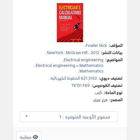
المؤلف:
Fowler Nick
.
بيانات النشر:
2012
،
McGraw Hill
:
NewYork
.
المواضيع:
Electrical engineering
.
.
Electrical engineering
>
Mathematics
.
Mathematics
تصنيف ديوي:
621.3192 الخطوط الكهربائية.
تصنيف الكونجرس:
TK151 F69
نوع المادة:
كتب
المصدر:
فرع عبري
مجموع الأوعية المتوفرة : 1
معاينة