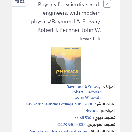
7802
Physics for scientists and
engineers, with modern
physics/Raymond A. Serway,
Robert J. Bechner, John W.
Jewett, Jr.
المؤلف:
Raymond A Serway
.
.
Robert J Bechner
.
John W Jewett
بيانات النشر:
2000
،
Saunders college pub
:
NewYork
.
المواضيع:
Physics
.
تصنيف ديوي:
530 المادة.
تصنيف الكونجرس:
QC23 S46 2000
بيانات السلسلة:
Saunders golden sunburst series.