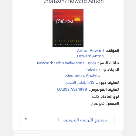
horizon/Howard Anton.
المؤلف:
Anton Howard
.
.
Howard Anton
بيانات النشر:
1999
،
John wely&sons
:
NewYork
.
المواضيع:
Calculus
.
.
Geometry, Analytic
تصنيف ديوي:
515 التحليل العددي.
تصنيف الكونجرس:
QA303 A53 1999
نوع المادة:
كتب
المصدر:
فرع عبري
مجموع الأوعية المتوفرة : 1