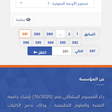
مجموع الأوعية المتوفرة : 1
معاينة
السابق
391
390
389
...
2
1
396
395
394
393
392
397
التالي
انتقل
عن المؤسسة
جاء المرسوم السلطاني رقم (76/2020) بإنشاء جامعة
التقنية والعلوم التطبيقية ، وذلك بدمج الكليات