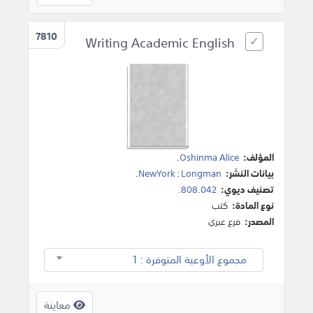
7810
Writing Academic English
المؤلف:
Oshinma Alice
.
بيانات النشر:
Longman
:
NewYork
.
تصنيف ديوي:
808.042.
نوع المادة:
كتب
المصدر:
فرع عبري
مجموع الأوعية المتوفرة : 1
معاينة