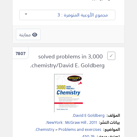
مجموع الأوعية المتوفرة : 3
معاينة
7807
3,000 solved problems in
chemistry/David E. Goldberg.
المؤلف:
David E Goldberg
.
بيانات النشر:
2011
،
McGraw Hill
:
NewYork
.
المواضيع:
Problems and exercises
>
Chemistry
.
تصنيف ديوي:
450.76.