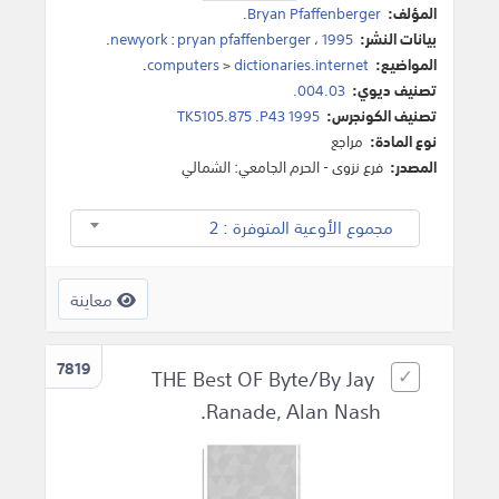
المؤلف:
Bryan Pfaffenberger
.
بيانات النشر:
1995
،
pryan pfaffenberger
:
newyork
.
المواضيع:
dictionaries.internet
>
computers
.
تصنيف ديوي:
004.03.
تصنيف الكونجرس:
TK5105.875 .P43 1995
نوع المادة:
مراجع
المصدر:
فرع نزوى - الحرم الجامعي: الشمالي
مجموع الأوعية المتوفرة : 2
معاينة
7819
THE Best OF Byte/By Jay
Ranade, Alan Nash.