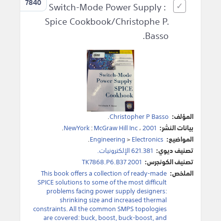
7840
Switch-Mode Power Supply :
Spice Cookbook/Christophe P.
Basso.
المؤلف:
Christopher P Basso
.
بيانات النشر:
2001
،
McGraw Hill Inc
:
NewYork
.
المواضيع:
Electronics
>
Engineering
.
تصنيف ديوي:
621.381 الإلكترونيات.
تصنيف الكونجرس:
TK7868.P6.B37 2001
الملخص:
This book offers a collection of ready-made
SPICE solutions to some of the most difficult
problems facing power supply designers:
shrinking size and increased thermal
constraints. All the common SMPS topologies
are covered: buck, boost, buck-boost, and