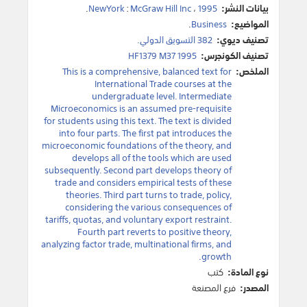
بيانات النشر:
1995
،
McGraw Hill Inc
:
NewYork
.
المواضيع:
Business
.
تصنيف ديوي:
382 التسويق الدولي.
تصنيف الكونجرس:
HF1379 M37 1995
الملخص:
This is a comprehensive, balanced text for
International Trade courses at the
undergraduate level. Intermediate
Microeconomics is an assumed pre-requisite
for students using this text. The text is divided
into four parts. The first pat introduces the
microeconomic foundations of the theory, and
develops all of the tools which are used
subsequently. Second part develops theory of
trade and considers empirical tests of these
theories. Third part turns to trade, policy,
considering the various consequences of
tariffs, quotas, and voluntary export restraint.
Fourth part reverts to positive theory,
analyzing factor trade, multinational firms, and
growth.
نوع المادة:
كتب
المصدر:
فرع المصنعة