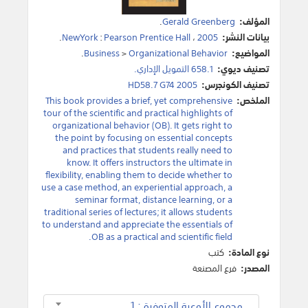
المؤلف:
Gerald Greenberg
.
بيانات النشر:
2005
،
Pearson Prentice Hall
:
NewYork
.
المواضيع:
Organizational Behavior
>
Business
.
تصنيف ديوي:
658.1 التمويل الإداري.
تصنيف الكونجرس:
HD58.7 G74 2005
الملخص:
This book provides a brief, yet comprehensive
tour of the scientific and practical highlights of
organizational behavior (OB). It gets right to
the point by focusing on essential concepts
and practices that students really need to
know. It offers instructors the ultimate in
flexibility, enabling them to decide whether to
use a case method, an experiential approach, a
seminar format, distance learning, or a
traditional series of lectures; it allows students
to understand and appreciate the essentials of
OB as a practical and scientific field.
نوع المادة:
كتب
المصدر:
فرع المصنعة
مجموع الأوعية المتوفرة : 1