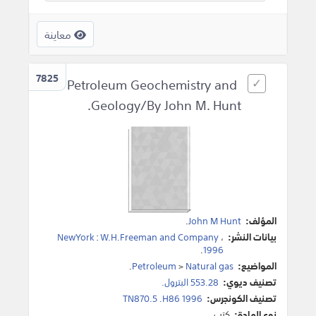
معاينة
7825
Petroleum Geochemistry and
Geology/By John M. Hunt.
المؤلف:
John M Hunt
.
بيانات النشر:
،
W.H.Freeman and Company
:
NewYork
.
1996
المواضيع:
Natural gas
>
Petroleum
.
تصنيف ديوي:
553.28 البترول.
تصنيف الكونجرس:
TN870.5 .H86 1996
نوع المادة:
كتب