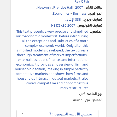
.
Ray C Fair
بيانات النشر:
2007
،
Prentice Hall
:
Newyork
.
المواضيع:
Business
>
Economics
.
تصنيف ديوي:
338 الإنتاج.
تصنيف الكونجرس:
HB172 c36 2007
الملخص:
This text presents a very precise and simplified
microeconomic model first‎, ‎before introducing
all the exceptions and ‎ subtleties of a more
complex economic world‎. ‎ Only after this
simplified model is developed, the text gives a
thorough treatment of market imperfections‎, ‎
externalities‎, ‎public finance‎, ‎and international
economics‎. ‎It provides an overview of firm and
household decision, ‎ making in simple perfectly
competitive markets and shows how firms and
households interact in output markets‎. ‎It ‎ also
covers competitive and noncompetitive
market structures‎.
نوع المادة:
كتب
المصدر:
فرع المصنعة
مجموع الأوعية المتوفرة : 7