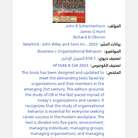
المؤلف:
John R Schermerhorn
.
.
James G Hunt
.
Richard N Obsron
بيانات النشر:
2003
،
John Wiley and Sons Inc
:
NewYork
.
المواضيع:
Organizational Behavior
>
Business
.
تصنيف ديوي:
658.1 التمويل الإداري.
تصنيف الكونجرس:
HF5548.8 S34 2003
الملخص:
This book has been designed and updated to
meet the demanding tests faced by
organizations and their members in the
emerging 21st century. This edition grounds
the study of OB in the fast-paced myriad of
today’s organizations and careers. It
recognizes that the study of organizational
behavior is essential for everyone seeking
career success in the modern workplace. The
text is divided into five parts: environment;
managing individuals; managing groups;
managing organizations; and managing