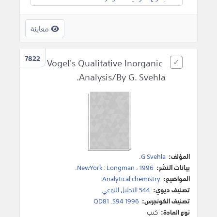
معاينة
7822
Vogel's Qualitative Inorganic
Analysis/By G. Svehla.
المؤلف:
G Svehla
.
بيانات النشر:
1996
،
Longman
:
NewYork
.
المواضيع:
Analytical chemistry
.
تصنيف ديوي:
544 التحليل النوعي.
تصنيف الكونجرس:
QD81 .S94 1996
نوع المادة:
كتب