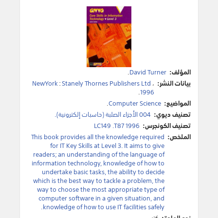
المؤلف:
David Turner
.
بيانات النشر:
،
Stanely Thornes Publishers Ltd
:
NewYork
.
1996
المواضيع:
Computer Science
.
تصنيف ديوي:
004 الأجزاء الصلبة (حاسبات إلكترونية).
تصنيف الكونجرس:
LC149 .T87 1996
الملخص:
This book provides all the knowledge required
for IT Key Skills at Level 3. It aims to give
readers; an understanding of the language of
information technology, knowledge of how to
undertake basic tasks, the ability to decide
which is the best way to tackle a problem, the
way to choose the most appropriate type of
computer software in a given situation, and
knowledge of how to use IT facilities safely.
نوع المادة:
كتب