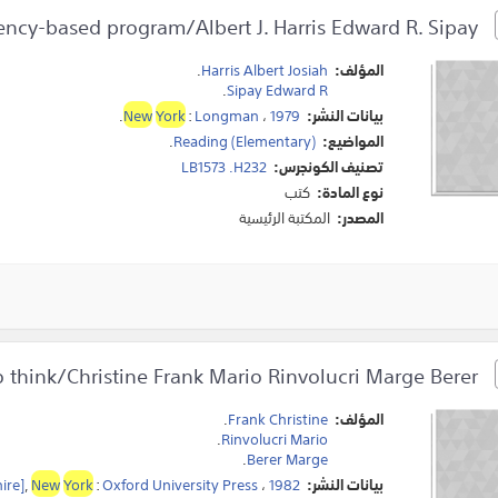
How to teach reading : a competency-based program/Albert J. Harris Edward R. Sipay.
المؤلف:
Harris Albert Josiah
.
.
Sipay Edward R
بيانات النشر:
1979
،
Longman
:
York
New
.
المواضيع:
Reading (Elementary)
.
تصنيف الكونجرس:
LB1573 .H232
نوع المادة:
كتب
المصدر:
المكتبة الرئيسية
Challenge to think/Christine Frank Mario Rinvolucri Marge Berer.
المؤلف:
Frank Christine
.
.
Rinvolucri Mario
.
Berer Marge
بيانات النشر:
1982
،
Oxford University Press
:
York
New
,
ire]