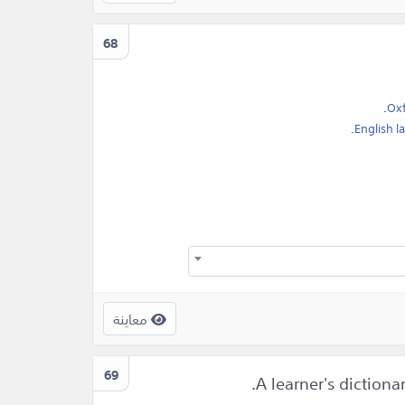
68
.
Ox
.
English 
معاينة
69