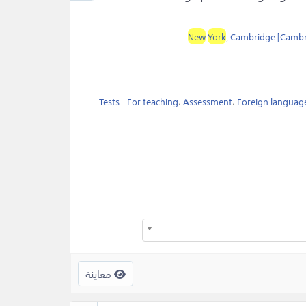
.
New
York
,
Cambridge [Cambr
Tests - For teaching
،
Assessment
،
Foreign language 
معاينة