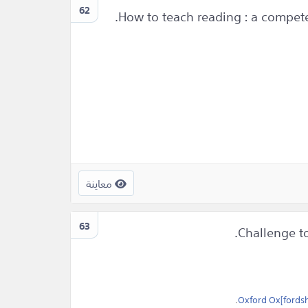
62
معاينة
63
.
Oxford Ox[fordsh