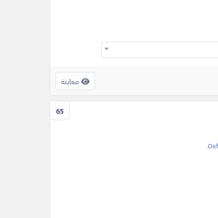
معاينة
65
.
Oxf