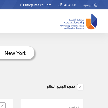
الرئيسية
24114008
info@utas.edu.om
تحديد الجميع النتائج
المكتبة