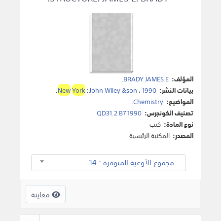
المؤلف:
BRADY JAMES E
.
بيانات النشر:
1990
،
John Wiley &son
:
York
New
.
المواضيع:
Chemistry
.
تصنيف الكونجرس:
QD31.2 B7 1990
نوع المادة:
كتب
المصدر:
المكتبة الرئيسية
مجموع الأوعية المتوفرة : 14
معاينة