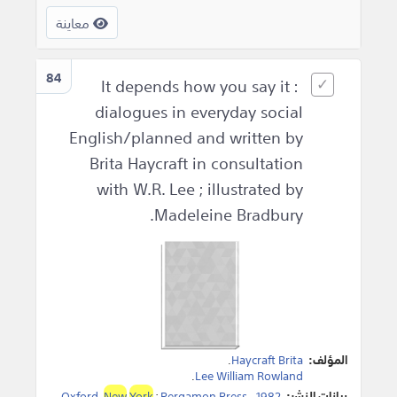
معاينة
84
It depends how you say it :
dialogues in everyday social
English/planned and written by
Brita Haycraft in consultation
with W.R. Lee ; illustrated by
Madeleine Bradbury.
المؤلف:
Haycraft Brita
.
.
Lee William Rowland
بيانات النشر:
1982
،
Pergamon Press
:
York
New
,
Oxford
.