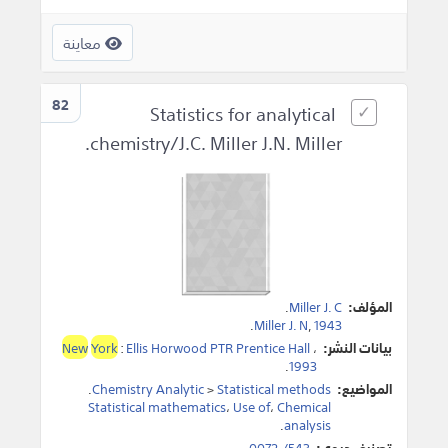
معاينة
82
Statistics for analytical
chemistry/J.C. Miller J.N. Miller.
المؤلف:
Miller J. C
.
.
Miller J. N
,
1943
بيانات النشر:
،
Ellis Horwood PTR Prentice Hall
:
York
New
.
1993
المواضيع:
Statistical methods
>
Chemistry Analytic
.
Statistical mathematics
،
Use of
،
Chemical
.
analysis
تصنيف ديوي:
543/.0072.