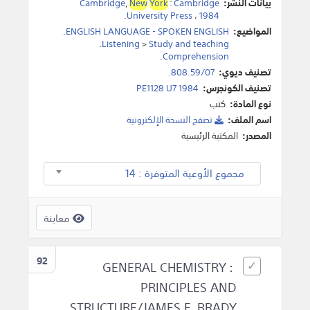
بيانات النشر:
Cambridge
:
York
New
,
Cambridge
.
University Press
،
1984
المواضيع:
ENGLISH LANGUAGE - SPOKEN ENGLISH
.
.
Listening
>
Study and teaching
.
Comprehension
تصنيف ديوي:
808.59/07.
تصنيف الكونجرس:
PE1128 U7 1984
نوع المادة:
كتب
اسم الملف:
تصفح النسخة اﻹلكترونية
المصدر:
المكتبة الرئيسية
مجموع الأوعية المتوفرة : 14
معاينة
92
GENERAL CHEMISTRY :
PRINCIPLES AND
STRUCTURE/JAMES E. BRADY.