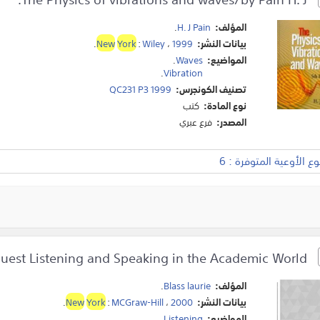
المؤلف:
H. J Pain
.
بيانات النشر:
1999
،
Wiley
:
York
New
.
المواضيع:
Waves
.
.
Vibration
تصنيف الكونجرس:
QC231 P3 1999
نوع المادة:
كتب
المصدر:
فرع عبري
 الأوعية المتوفرة : 6
Quest Listening and Speaking in the Academic World
المؤلف:
Blass laurie
.
بيانات النشر:
2000
،
MCGraw-Hill
:
York
New
.
المواضيع:
Listening
.