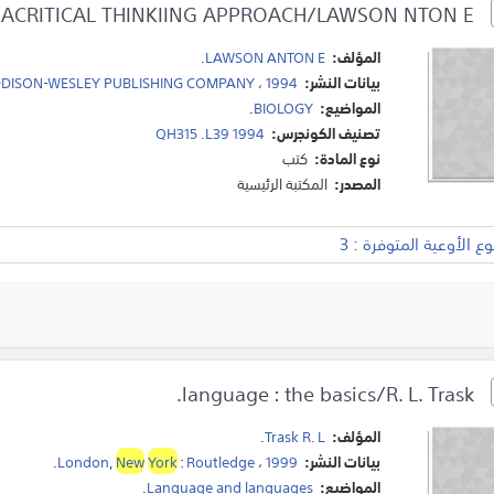
BIOLOGY : ACRITICAL THINKIING APPROACH/LAWSON NTON E.
المؤلف:
LAWSON ANTON E
.
بيانات النشر:
1994
،
DISON-WESLEY PUBLISHING COMPANY
المواضيع:
BIOLOGY
.
تصنيف الكونجرس:
QH315 .L39 1994
نوع المادة:
كتب
المصدر:
المكتبة الرئيسية
 الأوعية المتوفرة : 3
language : the basics/R. L. Trask.
المؤلف:
Trask R. L
.
بيانات النشر:
1999
،
Routledge
:
York
New
,
London
.
المواضيع:
Language and languages
.