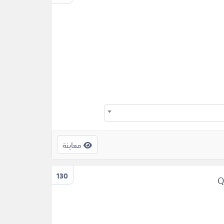
معاينة
130