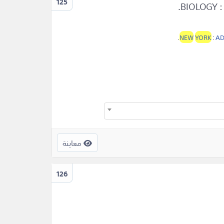
125
.
NEW
YORK
:
AD
معاينة
126