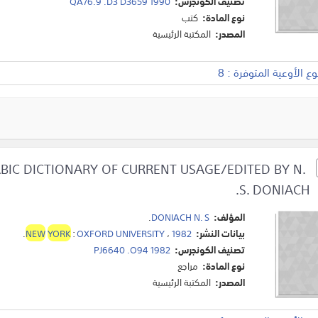
تصنيف الكونجرس:
QA76.9 .D3 D3659 1990
نوع المادة:
كتب
المصدر:
المكتبة الرئيسية
 الأوعية المتوفرة : 8
BIC DICTIONARY OF CURRENT USAGE/EDITED BY N.
S. DONIACH.
المؤلف:
DONIACH N. S
.
بيانات النشر:
1982
،
OXFORD UNIVERSITY
:
YORK
NEW
.
تصنيف الكونجرس:
PJ6640 .O94 1982
نوع المادة:
مراجع
المصدر:
المكتبة الرئيسية