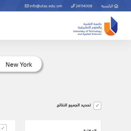
الرئيسية
24114008
info@utas.edu.om
تحديد الجميع النتائج
المكتبة