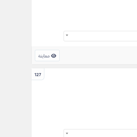
معاينة
127