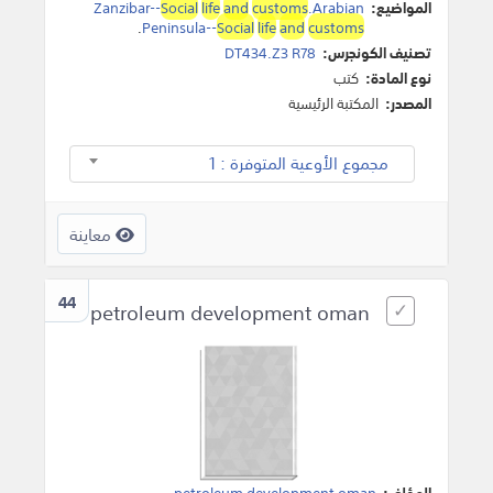
المواضيع:
.Arabian
customs
and
life
Social
Zanzibar--
.
Peninsula--
Social
life
and
customs
تصنيف الكونجرس:
DT434.Z3 R78
نوع المادة:
كتب
المصدر:
المكتبة الرئيسية
مجموع الأوعية المتوفرة : 1
معاينة
44
petroleum development oman
المؤلف:
petroleum development oman
.