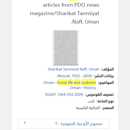
articles from PDO news
magazine/Sharikat Tanmiyat
Naft. Uman.
المؤلف:
Sharikat Tanmiyat Naft. Uman
.
بيانات النشر:
2009
،
PDO
:
Muscat
.
المواضيع:
customs
and
life
Social
Oman--
.
.
Oman--History
تصنيف الكونجرس:
DS247 .O64 O52 2009
نوع المادة:
كتب
المصدر:
المكتبة الرئيسية
مجموع الأوعية المتوفرة : 1