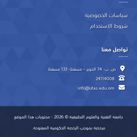
سياسات الخصوصية
شروط الاستخدام
تواصل معنا
ص. ب: 74 الخوير – مسقط- 133 مسقط
24114008
info@utas.edu.om
جامعة التقنية والعلوم التطبيقية © 2026 - محتويات هذا الموقع
مرخصة بموجب الرخصة الحكومية المفتوحة.