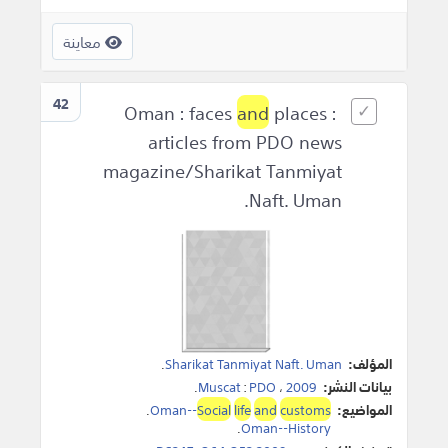
معاينة
42
and
places :
Oman : faces
articles from PDO news
magazine/Sharikat Tanmiyat
Naft. Uman.
المؤلف:
Sharikat Tanmiyat Naft. Uman
.
بيانات النشر:
2009
،
PDO
:
Muscat
.
المواضيع:
customs
and
life
Social
Oman--
.
.
Oman--History