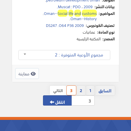
بيانات النشر:
2009
،
PDO
:
Muscat
.
المواضيع:
customs
and
life
Social
Oman--
.
.
Oman--History
تصنيف الكونجرس:
DS247 .O64 P36 2009
نوع المادة:
عمانيات
المصدر:
المكتبة الرئيسية
مجموع الأوعية المتوفرة : 2
معاينة
السابق
1
2
3
التالي
انتقل