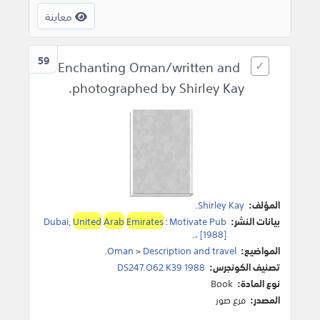
معاينة
59
Enchanting Oman/written and
photographed by Shirley Kay.
المؤلف:
Shirley Kay
.
بيانات النشر:
Motivate Pub
:
Emirates
Arab
United
Dubai,
.
،
[1988]
المواضيع:
Description and travel
>
Oman
.
تصنيف الكونجرس:
DS247.O62 K39 1988
نوع المادة:
Book
المصدر:
فرع صور