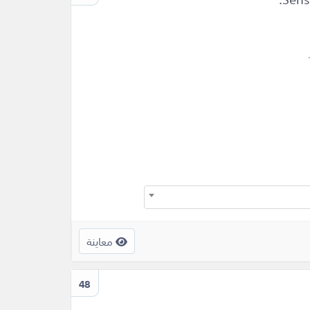
معاينة
48