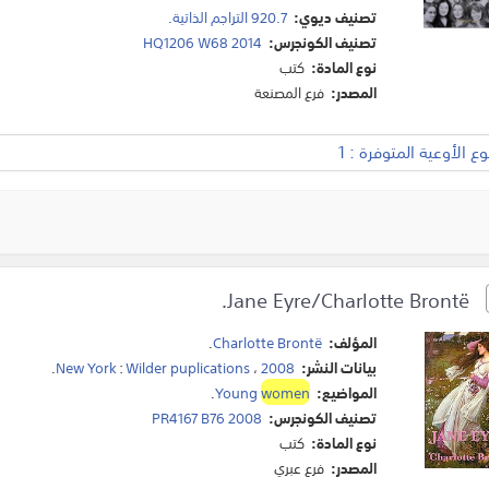
تصنيف ديوي:
920.7 التراجم الذاتية.
تصنيف الكونجرس:
HQ1206 W68 2014
نوع المادة:
كتب
المصدر:
فرع المصنعة
 الأوعية المتوفرة : 1
Jane Eyre/Charlotte Brontë.
المؤلف:
Charlotte Brontë
.
بيانات النشر:
2008
،
Wilder puplications
:
New York
.
المواضيع:
women
Young
.
تصنيف الكونجرس:
PR4167 B76 2008
نوع المادة:
كتب
المصدر:
فرع عبري