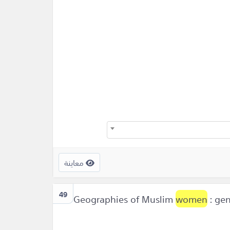
معاينة
49
women
: gen