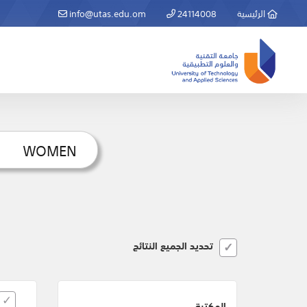
الرئيسية
24114008
info@utas.edu.om
تحديد الجميع النتائج
المكتبة