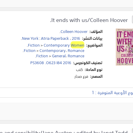
It ends with us/Colleen Hoover.
المؤلف:
Colleen Hoover
.
بيانات النشر:
2016
،
Atria Paperback
:
New York
.
المواضيع:
Women
Contemporary
>
Fiction
.
.
Fiction
>
Contemporary
،
Romance
.
Fiction
>
General
،
Romance
تصنيف الكونجرس:
PS3608 .O623 I84 2016
نوع المادة:
كتب
المصدر:
فرع صحار
 الأوعية المتوفرة : 1
Sense and sensibility/Jane Austen ; edited by Janet Todd.