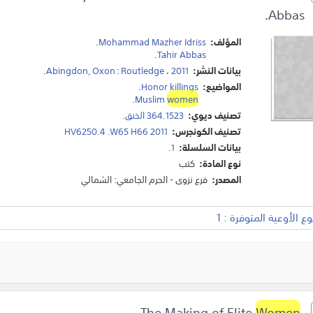
Abbas.
المؤلف:
Mohammad Mazher Idriss
.
.
Tahir Abbas
بيانات النشر:
2011
،
Routledge
:
Abingdon, Oxon
.
المواضيع:
Honor killings
.
.
Muslim
women
تصنيف ديوي:
364.1523 الخنق.
تصنيف الكونجرس:
HV6250.4 .W65 H66 2011
بيانات السلسلة:
1.
نوع المادة:
كتب
المصدر:
فرع نزوى - الحرم الجامعي: الشمالي
 الأوعية المتوفرة : 1
Women
The Making of Elite