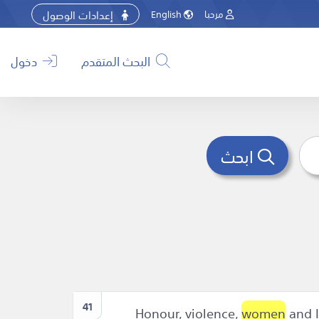
إعدادات الوصول
مرحبا
English
البحث المتقدم
دخول
ابحث
41
women
and I