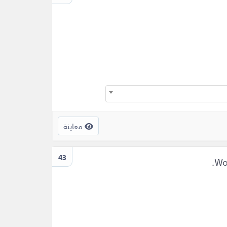
معاينة
43