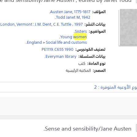
المؤلف:
1775-1817
,
Austen Jane
.
.
Todd Janet M
,
1942
بيانات النشر:
1997
،
C.E. Tuttle
,
J.M. Dent
:
Vermont
,
London
.
المواضيع:
Sisters
.
.
Young
women
.
England
>
Social life and customs
تصنيف الكونجرس:
PE1119.C655 1990
بيانات السلسلة:
Everyman library.
نوع المادة:
كتب
المصدر:
المكتبة الرئيسية
 الأوعية المتوفرة : 2
Sense and sensibility/Jane Austen.