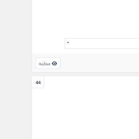
معاينة
44