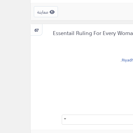
معاينة
67
Essentail Ruling For Every Woman/translated 
.
Riyad