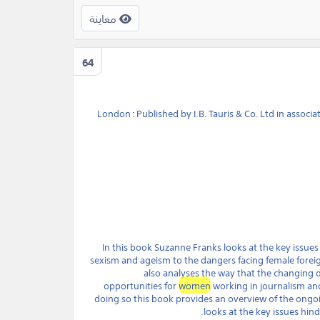
معاينة
64
London
:
Published by I.B. Tauris & Co. Ltd in associa
"In this book Suzanne Franks looks at the key issue
sexism and ageism to the dangers facing female forei
also analyses the way that the changing 
opportunities for
women
working in journalism and 
doing so this book provides an overview of the ongo
looks at the key issues hind