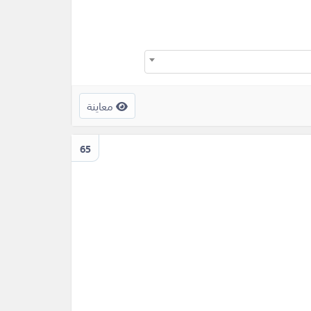
معاينة
65