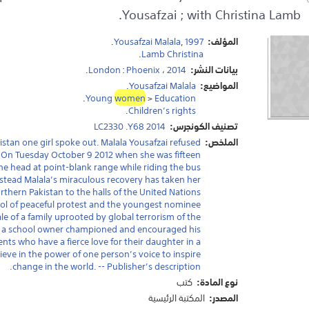
Yousafzai ; with Christina Lamb.
المؤلف:
1997
,
Yousafzai Malala
.
.
Lamb Christina
بيانات النشر:
2014
،
Phoenix
:
London
.
المواضيع:
Yousafzai Malala
.
.
Young
women
>
Education
.
Children’s rights
تصنيف الكونجرس:
LC2330 .Y68 2014
الملخص:
istan one girl spoke out. Malala Yousafzai refused
n. On Tuesday October 9 2012 when she was fifteen
the head at point-blank range while riding the bus
stead Malala’s miraculous recovery has taken her
thern Pakistan to the halls of the United Nations
bol of peaceful protest and the youngest nominee
ale of a family uprooted by global terrorism of the
self a school owner championed and encouraged his
ts who have a fierce love for their daughter in a
lieve in the power of one person’s voice to inspire
change in the world. -- Publisher’s description.
نوع المادة:
كتب
المصدر:
المكتبة الرئيسية