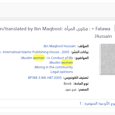
Fatawa = : فتاوى المرأة :by Ibn Maqbool
Hussain.
المؤلف:
Ibn Maqbool Hussain
.
بيانات النشر:
2005
،
Internatioal Islamic Publishing House
:
h
المواضيع:
-/x Conduct of life
women
Muslim
.
.
Muslim
women
.
Mixing in the community
.
Legal opinions
تصنيف الكونجرس:
BP188.3.W6.H87 2005
نوع المادة:
Book
المصدر:
فرع صور
 الأوعية المتوفرة : 1