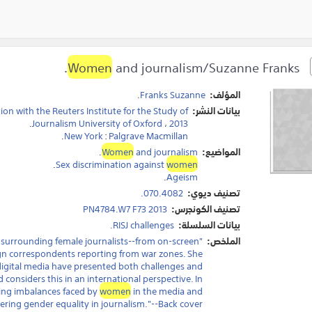
Women
and journalism/Suzanne Franks.
المؤلف:
Franks Suzanne
.
بيانات النشر:
tion with the Reuters Institute for the Study of
.
Journalism University of Oxford
،
2013
.
New York
:
Palgrave Macmillan
المواضيع:
and journalism
Women
.
.
Sex discrimination against
women
.
Ageism
تصنيف ديوي:
070.4082.
تصنيف الكونجرس:
PN4784.W7 F73 2013
بيانات السلسلة:
RISJ challenges.
الملخص:
s surrounding female journalists--from on-screen
gn correspondents reporting from war zones. She
digital media have presented both challenges and
considers this in an international perspective. In
ing imbalances faced by
women
in the media and
ering gender equality in journalism."--Back cover.