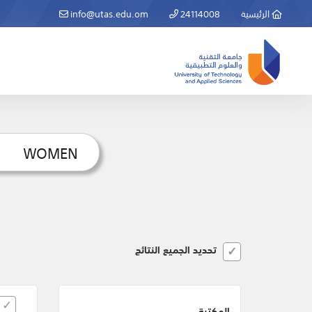
الرئيسية
24114008
info@utas.edu.om
تحديد الجميع النتائج
المكتبة