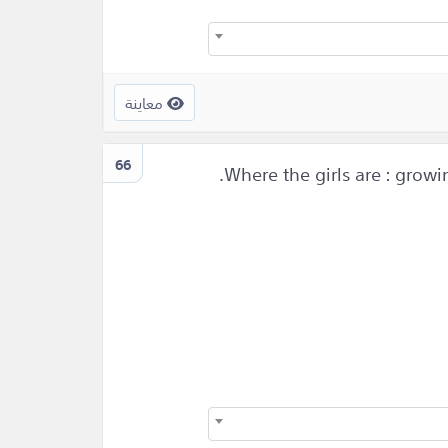
معاينة
66