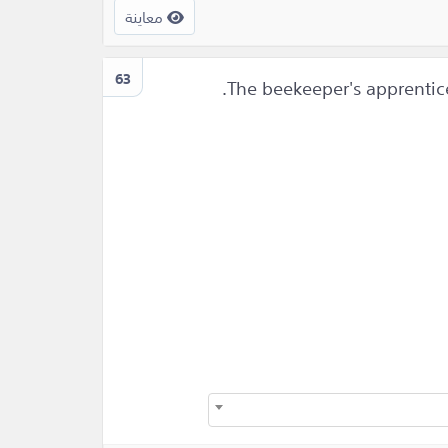
معاينة
63