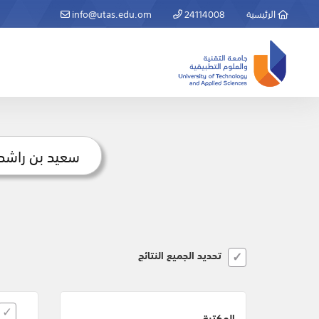
الرئيسية
24114008
info@utas.edu.om
تحديد الجميع النتائج
المكتبة