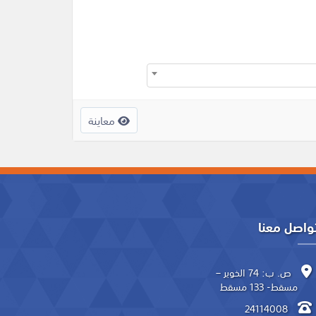
معاينة
واصل معنا
ص. ب: 74 الخوير –
مسقط- 133 مسقط
24114008