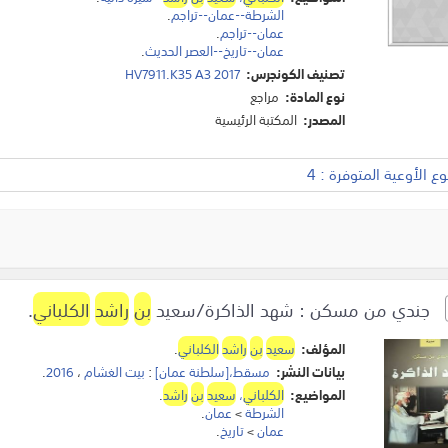
الشرطة--عمان--تراجم
.
عمان--تراجم
.
عمان--تاريخ--العصر الحديث
.
تصنيف الكونجرس:
HV7911.K35 A3 2017
نوع المادة:
مراجع
المصدر:
المكتبة الرئيسية
 الأوعية المتوفرة : 4
جندي من مسكن : شهد الذاكرة/سعيد
بن
راشد
الكلباني
.
المؤلف:
سعيد
بن
راشد
الكلباني
.
بيانات النشر:
مسقط،[سلطنة عمان]
:
بيت الغشام
،
2016
.
المواضيع:
الكلباني
،
سعيد
بن
راشد
.
الشرطة
>
عمان
.
عمان
>
تاريخ
.