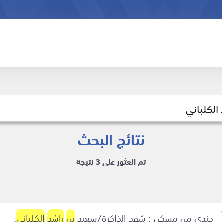
نتائج البحث
تم العثور على 3 نتيجة
جندي من مسكن : شهد الذاكرة/سعيد
بن
راشد
الكلباني
.