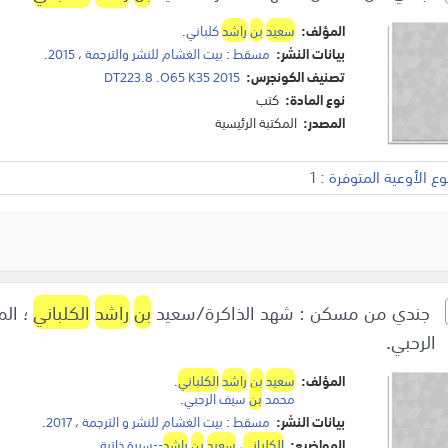
المؤلف:
سعيد
بن
راشد
كلباني
.
بيانات النشر:
مسقط
:
بيت الغشام للنشر والترجمة
،
2015
.
تصنيف الكونجرس:
DT223.8 .O65 K35 2015
نوع المادة:
كتب
المصدر:
المكتبة الرئيسية
 الأوعية المتوفرة : 1
جندي من مسكن : شهد الذاكرة/سعيد
بن
راشد
الكلباني
؛ الم
الرحبي.
المؤلف:
سعيد
بن
راشد
الكلباني
.
محمد
بن
سيف الرحبي
.
بيانات النشر:
مسقط
:
بيت الغشام للنشر و الترجمة
،
2017
.
المواضيع:
الكلباني
،
سعيد
بن
راشد
--سيرة ذاتية
.