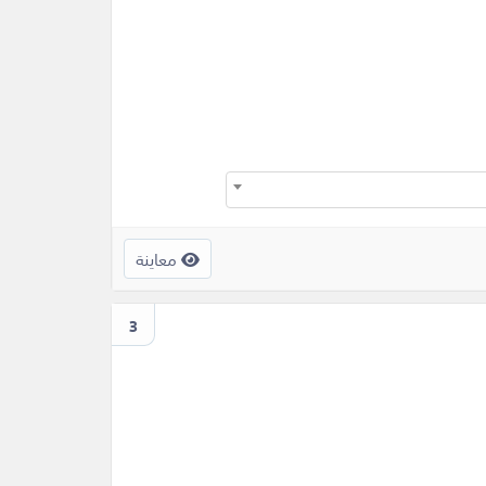
معاينة
3