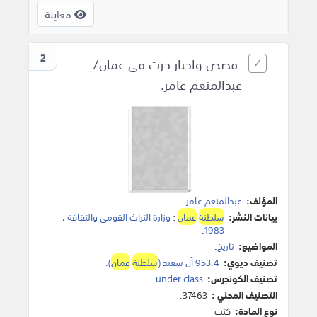
معاينة
2
قصص واخبار جرت فى عمان/
عبدالمنعم عامر.
المؤلف:
عبدالمنعم عامر
.
بيانات النشر:
سلطنة
عمان
:
وزارة التراث القومى والثقافة
،
.
1983
المواضيع:
تاريخ
.
تصنيف ديوي:
953.4 آل سعيد (
سلطنة
عمان
).
تصنيف الكونجرس:
under class
التصنيف المحلي :
37463.
نوع المادة:
كتب