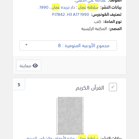
بيانات النشر:
سلطنة
عمان
:
دار جريدة
عمان
،
1990
.
تصنيف الكونجرس:
PJ7842 .H3 A17 1990
نوع المادة:
كتب
المصدر:
المكتبة الرئيسية
مجموع الأوعية المتوفرة : 8
معاينة
5
القرآن الكريم
بيانات النشر:
سلطنة
عمان
:
وزارة الأوقاف والشؤون الدينية
،