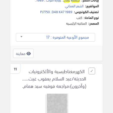
بيانات النشر:
سلطنة
عمان
:
وزارة التراث
،
1989
.
المواضيع:
الشعر العماني
.
تصنيف الكونجرس:
PJ7750 .D48 K47 1989
نوع المادة:
كتب
المصدر:
المكتبة الرئيسية
مجموع الأوعية المتوفرة : 17
معاينة
11
الكهرمغناطيسية والألكترونيات
الحديثة/عبد السلام يعقوب غيث.....
(وآخرون)؛مراجعة فوقيه سيد همام.