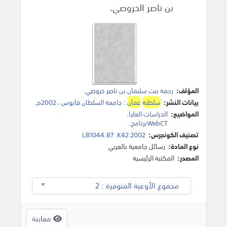
بن ناصر الخروصي.
المؤلف:
رحمة بنت سليمان بن ناصر خروصي
.
بيانات النشر:
سلطنة
عمان
:
جامعة السلطان قابوس
،
2002م
.
المواضيع:
الدراسات العليا
.
WebCTبرنامج
.
تصنيف الكونجرس:
LB1044.87 .K42 2002
نوع المادة:
رسائل جامعية بالعربي
المصدر:
المكتبة الرئيسية
مجموع الأوعية المتوفرة : 2
معاينة