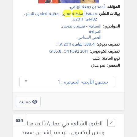
المؤلف:
أحمد بن جمعة الريامي
.
بيانات النشر:
مسقط:[
سلطنة
عمان
]
:
مكتبة الضامري للنشر
،
1432هـ -2011م
.
المواضيع:
السياحة
>
تعليم و تدريس
.
السياحة
.
الوعي السياحي
.
تصنيف ديوي:
338.4 القاهرة T.A 2011.
تصنيف الكونجرس:
G155.8 .O4 R592 2011
نوع المادة:
كتب
المصدر:
فرع عبري
مجموع الأوعية المتوفرة : 1
معاينة
634
الطيور الشائعة في عمان/تأليف هنا
ونيس أريكسون ، ترجمة راشد بن سعيد