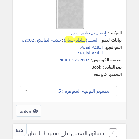
المؤلف:
إحسان بن صادق لواتي
.
بيانات النشر:
السيب (
سلطنة
عمان
)
:
مكتبة الضامري
،
2002م
.
المواضيع:
البلاغة العربية
.
البلاغة الفارسية
.
تصنيف الكونجرس:
PJ6161 .S25 2002
نوع المادة:
Book
المصدر:
فرع صور
مجموع الأوعية المتوفرة : 5
معاينة
625
شقائق النعمان على سموط الجمان