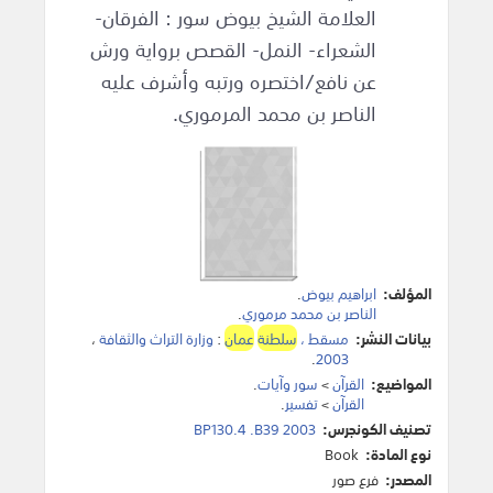
العلامة الشيخ بيوض سور : الفرقان-
الشعراء- النمل- القصص برواية ورش
عن نافع/اختصره ورتبه وأشرف عليه
الناصر بن محمد المرموري.
المؤلف:
ابراهيم بيوض
.
الناصر بن محمد مرموري
.
بيانات النشر:
مسقط ،
سلطنة
عمان
:
وزارة التراث والثقافة
،
.
2003
المواضيع:
القرآن
>
سور وآيات
.
القرآن
>
تفسير
.
تصنيف الكونجرس:
BP130.4 .B39 2003
نوع المادة:
Book
المصدر:
فرع صور