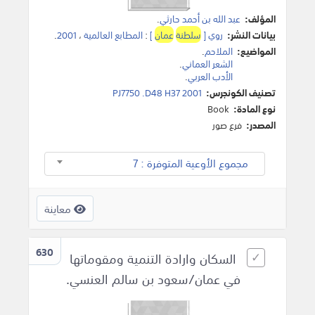
المؤلف:
عبد الله بن أحمد حارثي
.
بيانات النشر:
روي [
سلطنة
عمان
]
:
المطابع العالمية
،
2001
.
المواضيع:
الملاحم
.
الشعر العماني
.
الأدب العربي
.
تصنيف الكونجرس:
PJ7750 .D48 H37 2001
نوع المادة:
Book
المصدر:
فرع صور
مجموع الأوعية المتوفرة : 7
معاينة
630
السكان وارادة التنمية ومقوماتها
في عمان/سعود بن سالم العنسي.