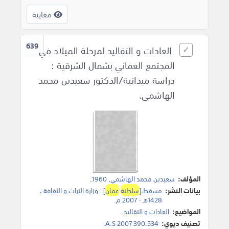
معاينة
639
العادات و التقاليد لمرحلة الميلاد في
المجتمع العماني بشمال الشرقية :
دراسة ميدانية/الدكتور سعيدبن محمد
الهاشمي.
المؤلف:
سعيدبن محمد الهاشمي
,
1960
.
بيانات النشر:
مسقط،[
سلطنة
عمان
]
:
وزارة التراث و الثقافة
،
1428هـ - 2007 م
.
المواضيع:
العادات و التقاليد
.
تصنيف ديوي:
390.534 A.S 2007.