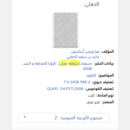
الذهلي.
المؤلف:
هنا ونيس أريكسون
.
راشد بن سعيد الذهلي
.
بيانات النشر:
مسقط،[
سلطنة
عمان
]
:
الرؤيا للصحافة و النشر
،
.
2008
المواضيع:
الطيور
.
تصنيف ديوي:
598.2 T.H 2008.
تصنيف الكونجرس:
QL691 .O4 E571 2008
نوع المادة:
كتب
المصدر:
فرع عبري
مجموع الأوعية المتوفرة : 2