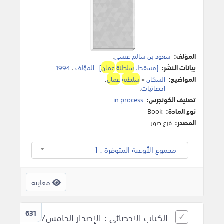
المؤلف:
سعود بن سالم عنسي
.
بيانات النشر:
[مسقط،
سلطنة
عمان
]
:
المؤلف
،
1994
.
المواضيع:
السكان
>
سلطنة
عمان
.
احصائيات
.
تصنيف الكونجرس:
in process
نوع المادة:
Book
المصدر:
فرع صور
مجموع الأوعية المتوفرة : 1
معاينة
631
الكتاب الاحصائي : الإصدار الخامس/