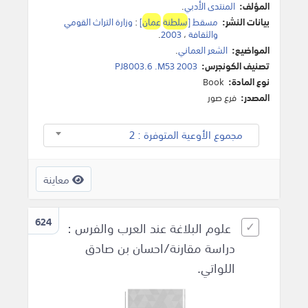
المؤلف:
المنتدى الأدبي
.
بيانات النشر:
مسقط [
سلطنة
عمان
]
:
وزارة التراث القومي
والثقافة
،
2003
.
المواضيع:
الشعر العماني
.
تصنيف الكونجرس:
PJ8003.6 .M53 2003
نوع المادة:
Book
المصدر:
فرع صور
مجموع الأوعية المتوفرة : 2
معاينة
624
علوم البلاغة عند العرب والفرس :
دراسة مقارنة/احسان بن صادق
اللواتي.