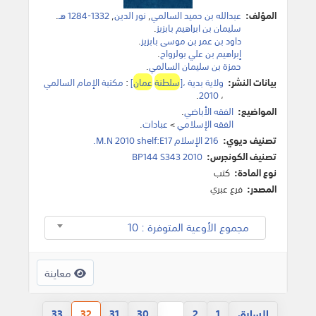
المؤلف:
عبدالله بن حميد السالمي
,
نور الدين
,
1332-1284 هـ
.
سليمان بن ابراهيم بابزيز
.
داود بن عمر بن موسى بابزيز
.
إبراهيم بن علي بولرواح
.
حمزة بن سليمان السالمي
.
بيانات النشر:
ولاية بدية ،[
سلطنة
عمان
]
:
مكتبة الإمام السالمي
.
2010
،
المواضيع:
الفقه الأباضي
.
الفقه الإسلامي
>
عبادات
.
تصنيف ديوي:
216 الإسلام M.N 2010 shelf:E17.
تصنيف الكونجرس:
BP144 S343 2010
نوع المادة:
كتب
المصدر:
فرع عبري
مجموع الأوعية المتوفرة : 10
معاينة
السابق
33
32
31
30
...
2
1