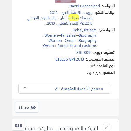
المؤلف:
David Greensland
.
بيانات النشر:
بيروت
:
الانتشار العري
،
2013
.
مسقط :
سلطنة
عُمان
:
وزارة التراث القومي
والثقافة النادي الثقافي
،
2013
.
المواضيع:
Habsi, Ibtisam
.
.
Women—Tanzania—Biography
.
Women—Oman—Biography
.
Oman
>
Social life and customs
تصنيف ديوي:
810.809.
تصنيف الكونجرس:
CT3235 G74 2013
نوع المادة:
كتب
المصدر:
فرع عبري
مجموع الأوعية المتوفرة : 2
معاينة
638
الحركة المسرحية في عمان/د. محمد