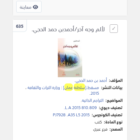
معاينة
635
لألم وجه آخر/أحمدبن حمد الحجي.
المؤلف:
أحمد بن حمد الحجي
.
بيانات النشر:
مسقط،[
سلطنة
عمان
]
:
وزارة الترات والثقافة
،
.
2015
المواضيع:
التراجم الذاتية
.
تصنيف ديوي:
810.809 L.A 2015.
تصنيف الكونجرس:
PJ7928 .A35 L5 2015
نوع المادة:
كتب
المصدر:
فرع عبري