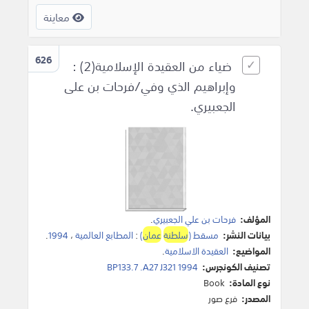
معاينة
626
ضياء من العقيدة الإسلامية(2) :
وإبراهيم الذي وفي/فرحات بن على
الجعبيري.
المؤلف:
فرحات بن علي الجعبيري
.
بيانات النشر:
مسقط (
سلطنة
عمان
)
:
المطابع العالمية
،
1994
.
المواضيع:
العقيدة الاسلامية
.
تصنيف الكونجرس:
BP133.7 .A27 J321 1994
نوع المادة:
Book
المصدر:
فرع صور