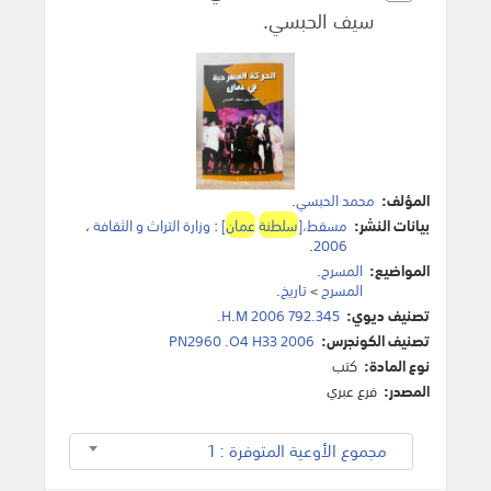
سيف الحبسي.
المؤلف:
محمد الحبسي
.
بيانات النشر:
مسقط،[
سلطنة
عمان
]
:
وزارة التراث و الثقافة
،
.
2006
المواضيع:
المسرح
.
المسرح
>
تاريخ
.
تصنيف ديوي:
792.345 H.M 2006.
تصنيف الكونجرس:
PN2960 .O4 H33 2006
نوع المادة:
كتب
المصدر:
فرع عبري
مجموع الأوعية المتوفرة : 1