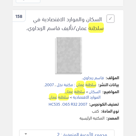
158
السكان والموارد الاقتصادية في
سلطنة
عمان/تأليف قاسم الربداوي.
المؤلف:
قاسم ربداوي
.
بيانات النشر:
سلطنة
عمان
:
مكتبة نخل
،
2007
.
المواضيع:
السكان
>
سلطنة
عمان
.
الموارد الاقتصادية
>
سلطنة
عمان
.
تصنيف الكونجرس:
HC535 .O65 R32 2007
نوع المادة:
كتب
المصدر:
المكتبة الرئيسية
مجموع الأوعية المتوفرة : 2