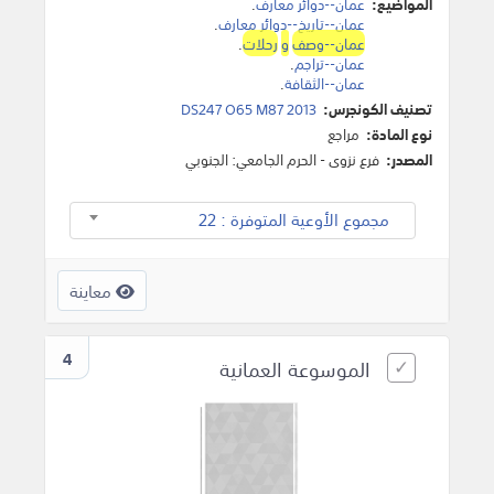
المواضيع:
عمان--دوائر معارف
.
عمان--تاريخ--دوائر معارف
.
عمان--وصف
و
رحلات
.
عمان--تراجم
.
عمان--الثقافة
.
تصنيف الكونجرس:
DS247 O65 M87 2013
نوع المادة:
مراجع
المصدر:
فرع نزوى - الحرم الجامعي: الجنوبي
مجموع الأوعية المتوفرة : 22
معاينة
4
الموسوعة العمانية