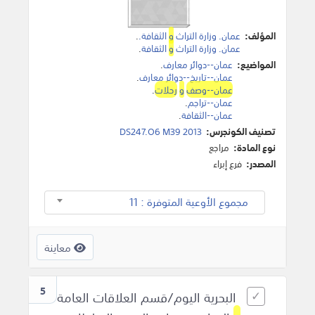
المؤلف:
‫عمان. وزارة التراث
و
الثقافة.‬
.
عمان. وزارة التراث
و
الثقافة
.
المواضيع:
عمان--دوائر معارف
.
عمان--تاريخ--دوائر معارف
.
عمان--وصف
و
رحلات
.
عمان--تراجم
.
عمان--الثقافة
.
تصنيف الكونجرس:
DS247.O6 M39 2013
نوع المادة:
مراجع
المصدر:
فرع إبراء
مجموع الأوعية المتوفرة : 11
معاينة
5
البحرية اليوم/قسم العلاقات العامة