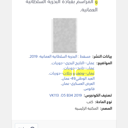
و
المراسم بقيادة البحرية السلطانية
العمانية.
بيانات النشر:
مسقط
:
البحرية السلطانية العمانية؛ 2019
.
المواضيع:
عمان--التاريخ البحري--دوريات
.
عمان--تاريخ--دوريات
.
عمان--وصف
و
رحلات
--دوريات
.
العيد الوطني49-عمان
.
العرض العسكري-عمان
.
قابوس
.
تصنيف الكونجرس:
VK113 .O5 B34 2019
نوع المادة:
كتب
المصدر:
المكتبة الرئيسية