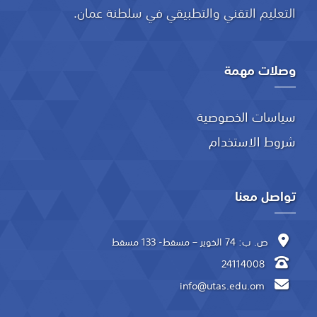
التعليم التقني والتطبيقي في سلطنة عمان.
وصلات مهمة
سياسات الخصوصية
شروط الاستخدام
تواصل معنا
ص. ب: 74 الخوير – مسقط- 133 مسقط
24114008
info@utas.edu.om