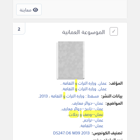
معاينة
2
الموسوعة العمانية
المؤلف:
‫عمان. وزارة التراث
و
الثقافة.‬
.
عمان. وزارة التراث
و
الثقافة
.
بيانات النشر:
مسقط
:
وزارة التراث
و
الثقافة
،
2013
.
المواضيع:
عمان--دوائر معارف
.
عمان--تاريخ--دوائر معارف
.
عمان--وصف
و
رحلات
.
عمان--تراجم
.
عمان--الثقافة
.
تصنيف الكونجرس:
DS247.O6 M39 2013
نوع المادة:
مراجع