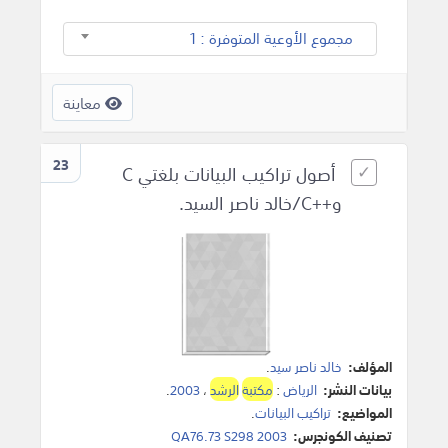
مجموع الأوعية المتوفرة : 1
معاينة
23
أصول تراكيب البيانات بلغتي C
و++C/خالد ناصر السيد.
المؤلف:
خالد ناصر سيد
.
بيانات النشر:
الرياض
:
مكتبة
الرشد
،
2003
.
المواضيع:
تراكيب البيانات
.
تصنيف الكونجرس:
QA76.73 S298 2003