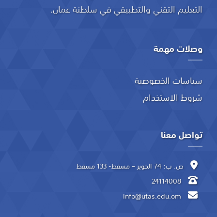
التعليم التقني والتطبيقي في سلطنة عمان.
وصلات مهمة
سياسات الخصوصية
شروط الاستخدام
تواصل معنا
ص. ب: 74 الخوير – مسقط- 133 مسقط
24114008
info@utas.edu.om