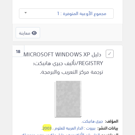
مجموع الأوعية المتوفرة : 1
معاينة
18
دليل MICROSOFT WINDOWS XP
REGISTRY/تأليف جيري هانيكت؛
ترجمة مركز التعريب والبرمجة.
المؤلف:
جيري هانيكت
.
بيانات النشر:
بيروت
:
الدار العربية للعلوم
،
2003
.
المواضيع:
الحاسبات الألكترونية
>
دليل ماكروسوفت وندوز إكس