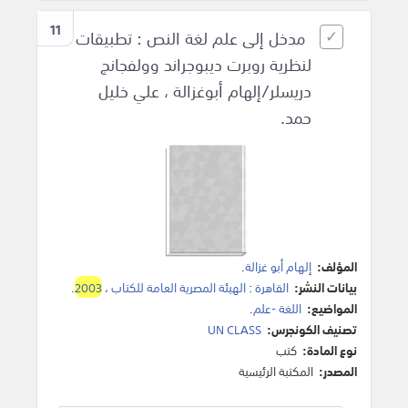
11
مدخل إلى علم لغة النص : تطبيقات
لنظرية روبرت ديبوجراند وولفجانج
دريسلر/إلهام أبوغزالة ، علي خليل
حمد.
المؤلف:
إلهام أبو غزالة
.
بيانات النشر:
القاهرة
:
الهيئة المصرية العامة للكتاب
،
2003
.
المواضيع:
اللغة -علم
.
تصنيف الكونجرس:
UN CLASS
نوع المادة:
كتب
المصدر:
المكتبة الرئيسية