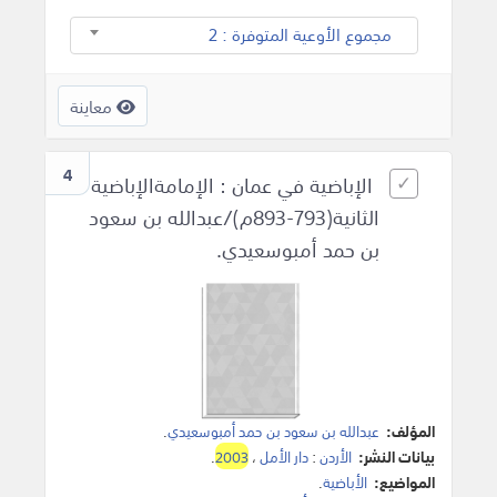
مجموع الأوعية المتوفرة : 2
معاينة
4
الإباضية في عمان : الإمامةالإباضية
الثانية(793-893م)/عبدالله بن سعود
بن حمد أمبوسعيدي.
المؤلف:
عبدالله بن سعود بن حمد أمبوسعيدي
.
بيانات النشر:
الأردن
:
دار الأمل
،
2003
.
المواضيع:
الأباضية
.