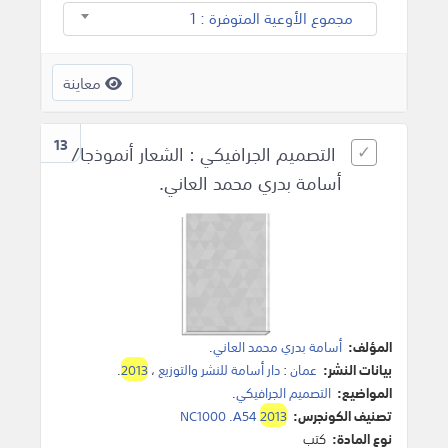
مجموع الأوعية المتوفرة : 1
معاينة
13
التصميم الجرافيكي : الشعار أنموذجا/
أسامة بدري محمد العاني.
المؤلف:
أسامة بدري محمد العاني
.
بيانات النشر:
عمان
:
دار أسامة للنشر والتوزيع
،
2013
.
المواضيع:
التصميم الجرافيكي
.
تصنيف الكونجرس:
2013
NC1000 .A54
نوع المادة:
كتب