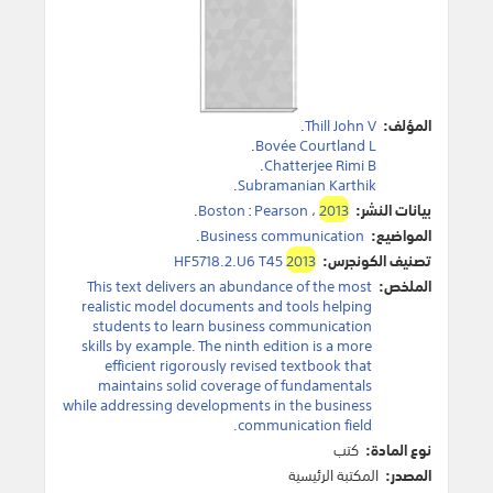
المؤلف:
Thill John V
.
.
Bovée Courtland L
.
Chatterjee Rimi B
.
Subramanian Karthik
بيانات النشر:
2013
،
Pearson
:
Boston
.
المواضيع:
Business communication
.
تصنيف الكونجرس:
2013
HF5718.2.U6 T45
الملخص:
This text delivers an abundance of the most
realistic model documents and tools helping
students to learn business communication
skills by example. The ninth edition is a more
efficient rigorously revised textbook that
maintains solid coverage of fundamentals
while addressing developments in the business
communication field.
نوع المادة:
كتب
المصدر:
المكتبة الرئيسية