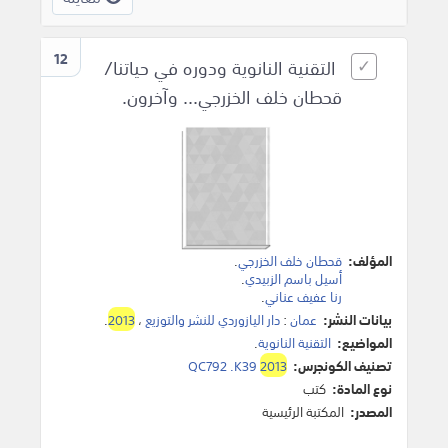
12
التقنية النانوية ودوره في حياتنا/
قحطان خلف الخزرجي... وآخرون.
المؤلف:
قحطان خلف الخزرجي
.
أسيل باسم الزبيدي
.
رنا عفيف عناني
.
بيانات النشر:
عمان
:
دار اليازوردي للنشر والتوزيع
،
2013
.
المواضيع:
التقنية النانوية
.
تصنيف الكونجرس:
2013
QC792 .K39
نوع المادة:
كتب
المصدر:
المكتبة الرئيسية