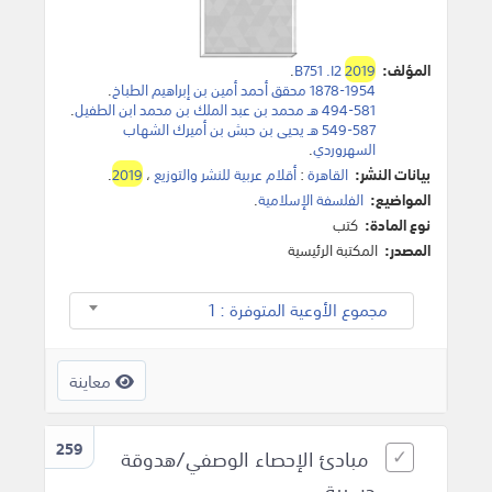
المؤلف:
2019
B751 .I2
.
1878-1954 محقق أحمد أمين بن إبراهيم الطباخ
.
494-581 هـ محمد بن عبد الملك بن محمد ابن الطفيل
.
549-587 هـ يحيى بن حبش بن أميرك الشهاب
السهروردي
.
بيانات النشر:
القاهرة
:
أقلام عربية للنشر والتوزيع
،
2019
.
المواضيع:
الفلسفة الإسلامية
.
نوع المادة:
كتب
المصدر:
المكتبة الرئيسية
مجموع الأوعية المتوفرة : 1
معاينة
259
مبادئ الإحصاء الوصفي/هدوقة
حسيبة.