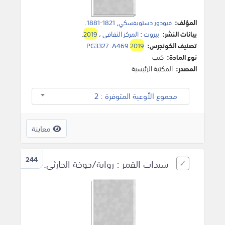
المؤلف:
فيودور دستويفسكي
,
1821-1881
.
بيانات النشر:
بيروت
:
المركز الثقافي
،
2019
.
تصنيف الكونجرس:
2019
PG3327 .A469
نوع المادة:
كتب
المصدر:
المكتبة الرئيسية
مجموع الأوعية المتوفرة : 2
معاينة
244
سيدات القمر : رواية/جوخة الحارثي.