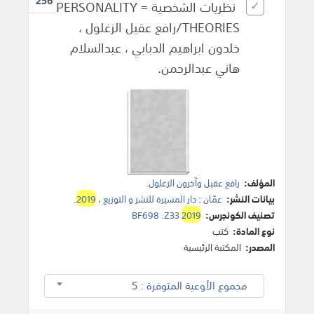
256
نظريات الشخصية = PERSONALITY
THEORIES/رافع عقيل الزغلول ،
خلدون ابراهيم الدبابي ، عبدالسلام
هاني عبدالرحمن.
المؤلف:
رافع عقيل وآخرون الزغلول
.
بيانات النشر:
عمّان
:
دار المسيرة للنشر و التوزيع
،
2019
.
تصنيف الكونجرس:
2019
BF698 .Z33
نوع المادة:
كتب
المصدر:
المكتبة الرئيسية
مجموع الأوعية المتوفرة : 5