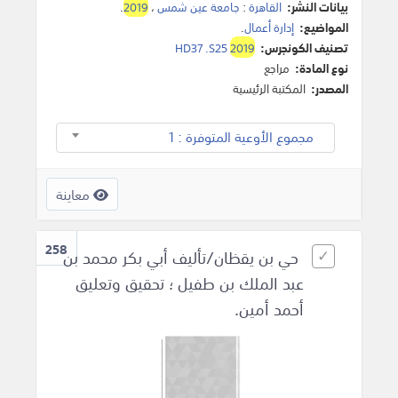
بيانات النشر:
القاهرة
:
جامعة عين شمس
،
2019
.
المواضيع:
إدارة أعمال
.
تصنيف الكونجرس:
2019
HD37 .S25
نوع المادة:
مراجع
المصدر:
المكتبة الرئيسية
مجموع الأوعية المتوفرة : 1
معاينة
258
حي بن يقظان/تأليف أبي بكر محمد بن
عبد الملك بن طفيل ؛ تحقيق وتعليق
أحمد أمين.