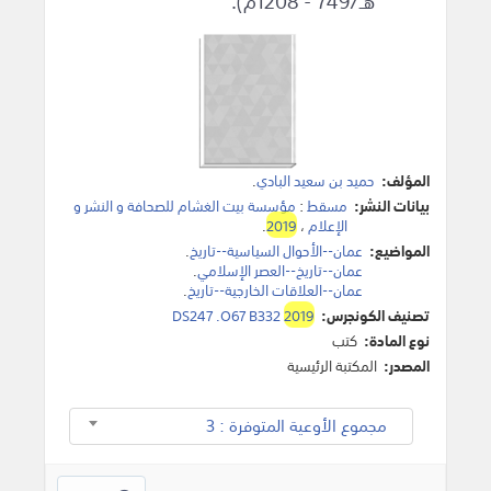
هـ/749 - 1208م).
المؤلف:
حميد بن سعيد البادي
.
بيانات النشر:
مسقط
:
مؤسسة بيت الغشام للصحافة و النشر و
الإعلام
،
2019
.
المواضيع:
عمان--الأحوال السياسية--تاريخ
.
عمان--تاريخ--العصر الإسلامي
.
عمان--العلاقات الخارجية--تاريخ
.
تصنيف الكونجرس:
2019
DS247 .O67 B332
نوع المادة:
كتب
المصدر:
المكتبة الرئيسية
مجموع الأوعية المتوفرة : 3