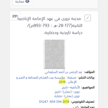
معاينة
251
مدينة نزوى في عهد الإمامة الإباضية
الثانية(177-28-هـ : 793-893م)/
دراسة تاريخية وحضارية.
المؤلف:
عبد الرحمن بن أحمد السليماني
.
بيانات النشر:
مسقط
:
مؤسسة بيت الغشام للصحافة و النشر و
الإعلان
،
2019
.
المواضيع:
الأباضية--تاريخ
.
نزوى--(عمان)--تاريخ
.
نزوى (عمان)--حضارة
.
تصنيف الكونجرس:
2019
DS247 .N59 S94
نوع المادة:
كتب