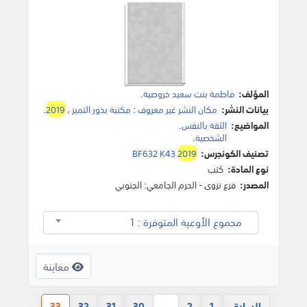
المؤلف:
فاطمة بنت سعيد خروصية
.
بيانات النشر:
مكان النشر غير معروف
:
مكتبة بذور التميز
،
2019
.
المواضيع:
الثقة بالنفس
.
الشخصية
.
تصنيف الكونجرس:
2019
BF632 K43
نوع المادة:
كتب
المصدر:
فرع نزوى - الحرم الجامعي: الجنوبي
مجموع الأوعية المتوفرة : 1
معاينة
السابق
33
32
31
30
...
2
1