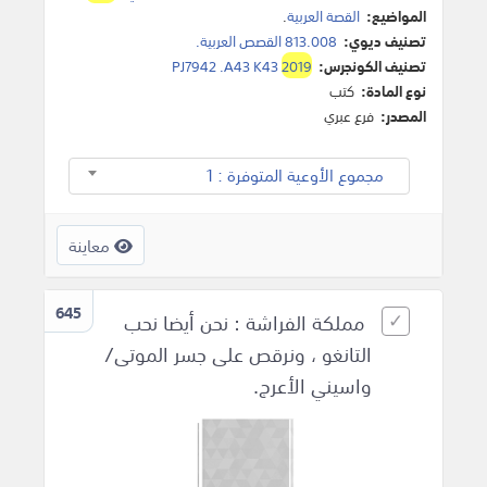
المواضيع:
القصة العربية
.
تصنيف ديوي:
813.008 القصص العربية.
تصنيف الكونجرس:
2019
PJ7942 .A43 K43
نوع المادة:
كتب
المصدر:
فرع عبري
مجموع الأوعية المتوفرة : 1
معاينة
645
مملكة الفراشة : نحن أيضا نحب
التانغو ، ونرقص على جسر الموتى/
واسيني الأعرج.