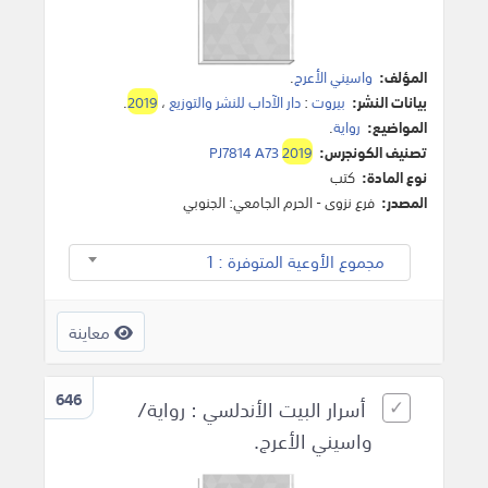
المؤلف:
واسيني الأعرج
.
بيانات النشر:
بيروت
:
دار الآداب للنشر والتوزيع
،
2019
.
المواضيع:
رواية
.
تصنيف الكونجرس:
2019
PJ7814 A73
نوع المادة:
كتب
المصدر:
فرع نزوى - الحرم الجامعي: الجنوبي
مجموع الأوعية المتوفرة : 1
معاينة
646
أسرار البيت الأندلسي : رواية/
واسيني الأعرج.