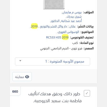
المؤلف:
بروس م هايمان
.
شيري بيدرك
.
أحمد عيد شخانبة
,
الدكتور
.
بيانات النشر:
عمّان
:
دار وائل للنشر والتوزيع
،
2019
.
المواضيع:
الوسواس القهري
.
تصنيف الكونجرس:
2019
RC533 H35
نوع المادة:
كتب
المصدر:
فرع نزوى - الحرم الجامعي: الجنوبي
مجموع الأوعية المتوفرة : 1
معاينة
660
طور ذاتك وحقق هدفك/تأليف
فاطمة بنت سعيد الخروصية.