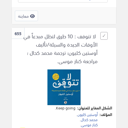
معاينة
655
لا تتوقف : 10 طرق لتظل مبدعاً في
الأوقات الجيدة والسيئة/تأليف
أوستين كليون؛ ترجمة محمد كحال ؛
مراجعة كناز موسى.
الشكل المغاير للعنوان:
Keep going.
المؤلف:
أوستين كليون
.
محمد كحال
.
كناز موسى
.