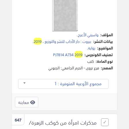
المؤلف:
واسيني الأعرج
.
بيانات النشر:
بيروت
:
دار الآداب للنشر والتوزيع
،
2019
.
المواضيع:
رواية
.
تصنيف الكونجرس:
2019
PJ7814 A734
نوع المادة:
كتب
المصدر:
فرع نزوى - الحرم الجامعي: الجنوبي
مجموع الأوعية المتوفرة : 1
معاينة
647
مذكرات امرأة من كوكب الزهرة/