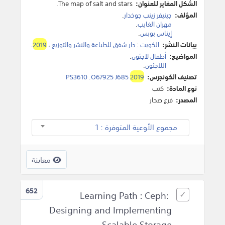
الشكل المغاير للعنوان:
The map of salt and stars.
المؤلف:
جينيفر زينب جوخدار
.
مهران الغايب
.
إيناس بوبس
.
بيانات النشر:
الكويت
:
دار شفق للطباعة والنشر والتوزيع
،
2019
.
المواضيع:
أطفال لاجئون
.
اللاجئون
.
تصنيف الكونجرس:
2019
PS3610 .O67925 J685
نوع المادة:
كتب
المصدر:
فرع صحار
مجموع الأوعية المتوفرة : 1
معاينة
652
Learning Path : Ceph:
Designing and Implementing
Scalable Storage