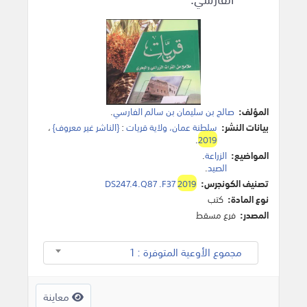
المؤلف:
صالح بن سليمان بن سالم الفارسي
.
بيانات النشر:
سلطنة عمان، ولاية قريات
:
{الناشر غير معروف}
،
.
2019
المواضيع:
الزراعة
.
الصيد
.
تصنيف الكونجرس:
2019
DS247.4.Q87 .F37
نوع المادة:
كتب
المصدر:
فرع مسقط
مجموع الأوعية المتوفرة : 1
معاينة