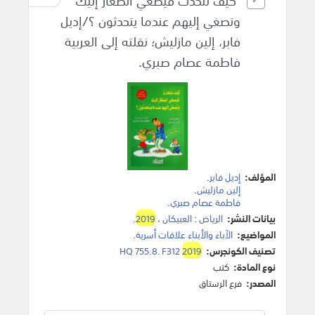
كيف تتحدث فيصغي الصغار إليك
وتصغي إليهم عندما يتحدثون ؟/إديل
فابر، إلين مازليش؛ نقلته إلى العربية
فاطمة عصام صبري.
المؤلف:
إديل فابر
.
إلين مازليش
.
فاطمة عصام صبري
.
بيانات النشر:
الرياض
:
العبيكان
،
2019
.
المواضيع:
الآباء والأبناء علاقات أسرية
.
تصنيف الكونجرس:
2019
HQ 755.8. F312
نوع المادة:
كتب
المصدر:
فرع الرستاق