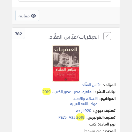
معاينة
782
العبقريات/عبًاس العقًاد.
المؤلف:
عبًاس العقًاد
.
بيانات النشر:
القاهرة، مصر
:
عصير الكتب
،
2019
.
المواضيع:
الاسلام والادب
.
مواد باللغة العربية
.
تصنيف ديوي:
920 تراجم.
تصنيف الكونجرس:
2019
PE75 .A35
نوع المادة:
كتب
المصدر:
فرع مسقط