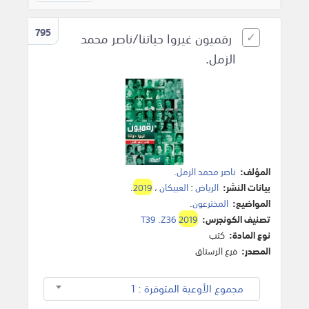
795
رقميون غيروا حياتنا‎/ناصر محمد
الزمل.
المؤلف:
ناصر محمد الزمل
.
بيانات النشر:
الرياض
:
العبيكان
،
2019
.
المواضيع:
المخترعون‎
.
تصنيف الكونجرس:
2019
T39 .Z36
نوع المادة:
كتب
المصدر:
فرع الرستاق
مجموع الأوعية المتوفرة : 1