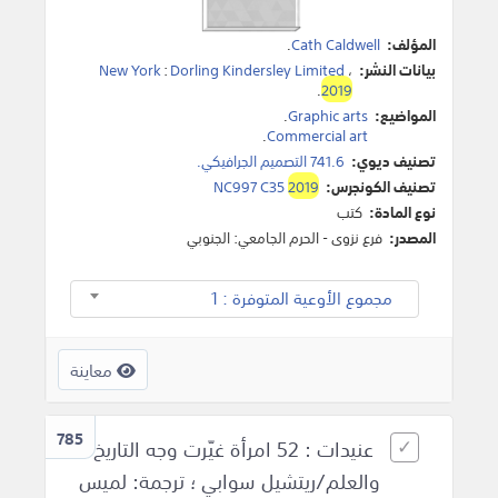
المؤلف:
Cath Caldwell
.
بيانات النشر:
،
Dorling Kindersley Limited
:
New York
.
2019
المواضيع:
Graphic arts
.
.
Commercial art
تصنيف ديوي:
741.6 التصميم الجرافيكي.
تصنيف الكونجرس:
2019
NC997 C35
نوع المادة:
كتب
المصدر:
فرع نزوى - الحرم الجامعي: الجنوبي
مجموع الأوعية المتوفرة : 1
معاينة
785
عنيدات : 52 امرأة غيّرت وجه التاريخ
والعلم/ريتشيل سوابي ؛ ترجمة: لميس