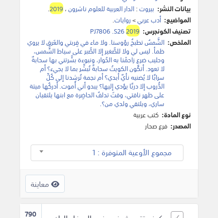
بيانات النشر:
بيروت
:
الدار العربية للعلوم ناشرون
،
2019
.
المواضيع:
أدب عربي
>
روايات
.
تصنيف الكونجرس:
2019
PJ7806 .S26
الملخص:
الشَّمسُ تطبخُ رؤوسنا. ولا ماء في قِربتي والعَرق لا يروي
ظمأ. ليس لي ولا للصَّغير إلا الصَّبر على سياط الشَّمس،
وحليب ضرعٍ زاحمْنا به الحُوار، ونبوءة بشَّرتني بها سحابةٌ
لا تعود. أتكون الكويتُ سحابةً تُبشِّر بما لا يجيء؟ أم
سرابًا لا يُضنيه نأيٌ أبدي؟ أم نجمة تُرشِدنا إلى كُلِّ
الدُّروب إلا دربًا يؤدي إليها؟ يبدو أني أموت. أدركُها ميتة
على ظهر ناقتي، وقتَ تدلفُ الحاضِرة مع ابنها يلتقيان
ساري، ويلتقي ولدي من؟.
نوع المادة:
كتب عربية
المصدر:
فرع صحار
مجموع الأوعية المتوفرة : 1
معاينة
790