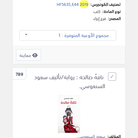
تصنيف الكونجرس:
2019
HF5635,E44
نوع المادة:
كتب
المصدر:
فرع إبراء
مجموع الأوعية المتوفرة : 1
معاينة
789
ناقةُ صالحة : رواية/تأليف سعود
السنعوسي.
المؤلف:
سعود السنعوسي
.