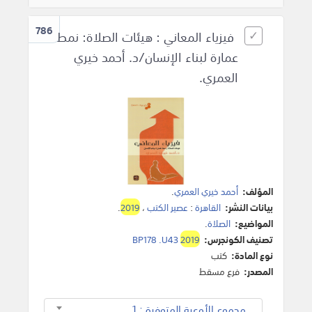
786
فيزياء المعاني : هيئات الصلاة: نمط
عمارة لبناء الإنسان/د. أحمد خيري
العمري.
المؤلف:
أحمد خيري العمري
.
بيانات النشر:
القاهرة
:
عصير الكتب
،
2019
.
المواضيع:
الصلاة
.
تصنيف الكونجرس:
2019
BP178 .U43
نوع المادة:
كتب
المصدر:
فرع مسقط
مجموع الأوعية المتوفرة : 1