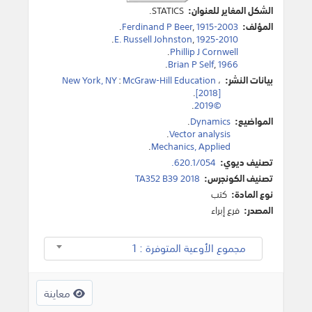
الشكل المغاير للعنوان:
STATICS.
المؤلف:
1915-2003
,
Ferdinand P Beer
.
.
E. Russell Johnston
,
1925-2010
.
Phillip J Cornwell
.
Brian P Self
,
1966
بيانات النشر:
،
McGraw-Hill Education
:
New York, NY
.
[2018]
.
©2019
المواضيع:
Dynamics
.
.
Vector analysis
.
Mechanics, Applied
تصنيف ديوي:
620.1/054.
تصنيف الكونجرس:
TA352 B39 2018
نوع المادة:
كتب
المصدر:
فرع إبراء
مجموع الأوعية المتوفرة : 1
معاينة