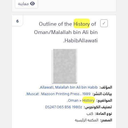
معاينة
6
History
of
Outline of the
Oman/Malallah bin Ali bin
HabibAllawati.
المؤلف:
Malallah bin Ali bin Habib
,
Allawati
.
بيانات النشر:
1989
،
Mazoon Printing Press
:
Muscat
.
المواضيع:
History
>
Oman
.
تصنيف الكونجرس:
DS247.O65 B56 1980z
نوع المادة:
كتب
المصدر:
المكتبة الرئيسية