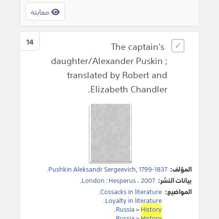
معاينة
14
The captain's
daughter/Alexander Puskin ;
translated by Robert and
Elizabeth Chandler.
المؤلف:
1799-1837
,
Pushkin Aleksandr Sergeevich
.
بيانات النشر:
2007
،
Hesperus
:
London
.
المواضيع:
Cossacks in literature
.
.
Loyalty in literature
.
Russia
>
History
.
Russia
>
History