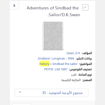
5
Adventures of Sindbad the
Sailor/D.K.Swan.
المؤلف:
D K
,
Swan
.
بيانات النشر:
1996
،
Longman
:
Endland
.
المواضيع:
Sindbad the sailor
>
history
.
تصنيف الكونجرس:
PE1119 .L66 1987
نوع المادة:
كتب
المصدر:
المكتبة الرئيسية
مجموع الأوعية المتوفرة : 35