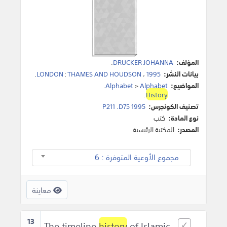
المؤلف:
DRUCKER JOHANNA
.
بيانات النشر:
1995
،
THAMES AND HOUDSON
:
LONDON
.
المواضيع:
Alphabet
>
Alphabet
.
.
History
تصنيف الكونجرس:
P211 .D75 1995
نوع المادة:
كتب
المصدر:
المكتبة الرئيسية
مجموع الأوعية المتوفرة : 6
معاينة
13
history
of Islamic
The timeline