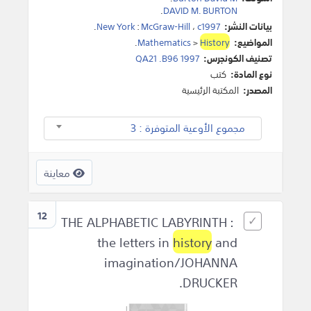
.
DAVID M. BURTON
بيانات النشر:
c1997
،
McGraw-Hill
:
New York
.
المواضيع:
History
>
Mathematics
.
تصنيف الكونجرس:
QA21 .B96 1997
نوع المادة:
كتب
المصدر:
المكتبة الرئيسية
مجموع الأوعية المتوفرة : 3
معاينة
12
THE ALPHABETIC LABYRINTH :
the letters in
history
and
imagination/JOHANNA
DRUCKER.