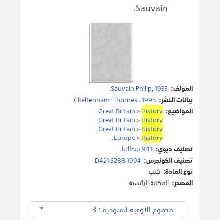
Sauvain.
المؤلف:
1933
,
Sauvain Philip
.
بيانات النشر:
1995
،
Thornes
:
Cheltenham
.
المواضيع:
History
>
Great Britain
.
.
Great Britain
>
History
.
Great Britain
>
History
.
Europe
>
History
تصنيف ديوي:
941 بريطانيا.
تصنيف الكونجرس:
D421 S288 1994
نوع المادة:
كتب
المصدر:
المكتبة الرئيسية
مجموع الأوعية المتوفرة : 3