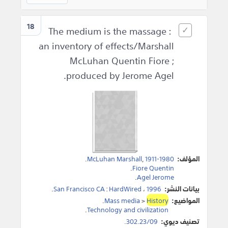
18
The medium is the massage :
an inventory of effects/Marshall
McLuhan Quentin Fiore ;
produced by Jerome Agel.
المؤلف:
1911-1980
,
McLuhan Marshall
.
.
Fiore Quentin
.
Agel Jerome
بيانات النشر:
1996
،
HardWired
:
San Francisco CA
.
المواضيع:
History
>
Mass media
.
.
Technology and civilization
تصنيف ديوي:
302.23/09.