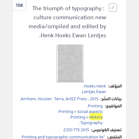
158
The triumph of typography :
culture communication new
media/ompiled and edited by
Henk Hoeks Ewan Lentjes.
المؤلف:
Hoeks Henk
.
.
Lentjes Ewan
بيانات النشر:
2015
،
ArtEZ Press
,
Terra
:
Houten
,
Arnhem
.
المواضيع:
Printing
.
.
Printing
>
Social aspects
.
Printing
>
History
.
Typography
تصنيف الكونجرس:
Z250 T75 2015
الملخص:
"Printing and typographic communication lie