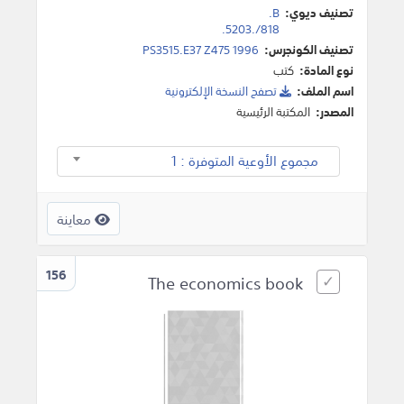
تصنيف ديوي:
B.
818/.5203.
تصنيف الكونجرس:
PS3515.E37 Z475 1996
نوع المادة:
كتب
اسم الملف:
تصفح النسخة اﻹلكترونية
المصدر:
المكتبة الرئيسية
مجموع الأوعية المتوفرة : 1
معاينة
156
The economics book