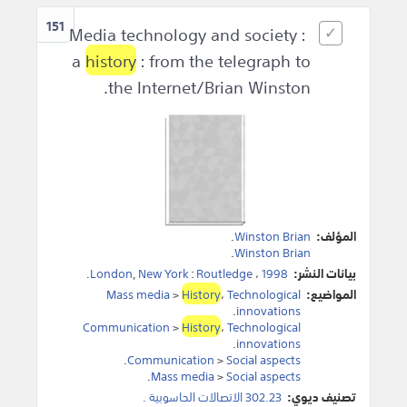
151
Media technology and society :
a
history
: from the telegraph to
the Internet/Brian Winston.
المؤلف:
Winston Brian
.
.
Winston Brian
بيانات النشر:
1998
،
Routledge
:
New York
,
London
.
المواضيع:
Technological
،
History
>
Mass media
.
innovations
Communication
>
History
،
Technological
.
innovations
.
Communication
>
Social aspects
.
Mass media
>
Social aspects
تصنيف ديوي:
302.23 الاتصالات الحاسوبية .