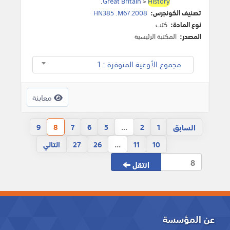
.
Great Britain
>
History
تصنيف الكونجرس:
HN385 .M67 2008
نوع المادة:
كتب
المصدر:
المكتبة الرئيسية
مجموع الأوعية المتوفرة : 1
معاينة
السابق
9
8
7
6
5
...
2
1
10
11
...
26
27
التالي
انتقل
عن المؤسسة