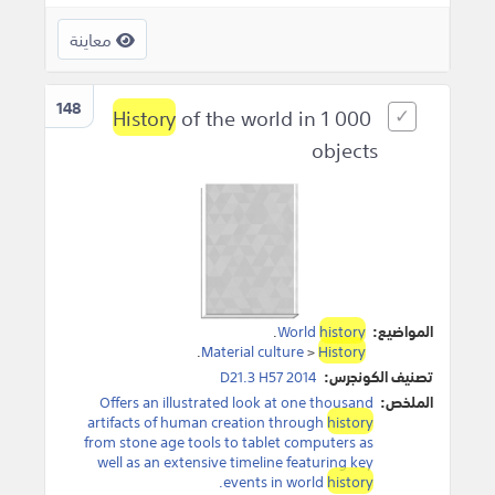
معاينة
148
History
of the world in 1 000
objects
المواضيع:
history
World
.
.
Material culture
>
History
تصنيف الكونجرس:
D21.3 H57 2014
الملخص:
Offers an illustrated look at one thousand
artifacts of human creation through
history
from stone age tools to tablet computers as
well as an extensive timeline featuring key
.
events in world
history