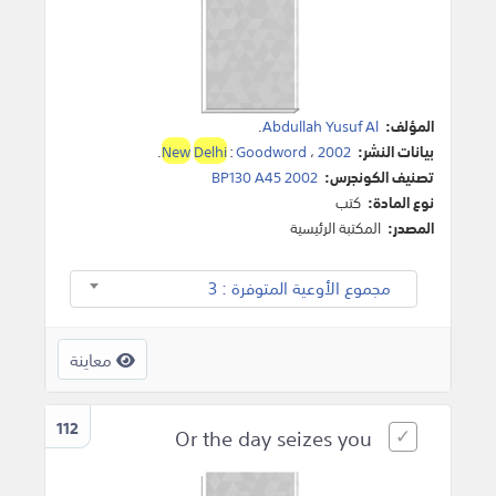
المؤلف:
Abdullah Yusuf Al
.
بيانات النشر:
2002
،
Goodword
:
Delhi
New
.
تصنيف الكونجرس:
BP130 A45 2002
نوع المادة:
كتب
المصدر:
المكتبة الرئيسية
مجموع الأوعية المتوفرة : 3
معاينة
112
Or the day seizes you