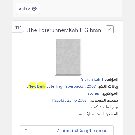
معاينة
117
The Forerunner/Kahlil Gibran.
المؤلف:
Gibran kahlil
.
بيانات النشر:
2007
،
Sterling Paperbacks
:
Delhi
New
.
المواضيع:
stories
.
تصنيف الكونجرس:
PS3513 .I25 F6 2007
نوع المادة:
كتب
المصدر:
المكتبة الرئيسية
مجموع الأوعية المتوفرة : 2