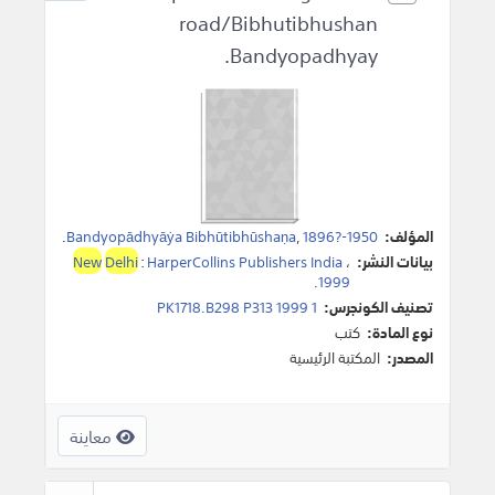
road/Bibhutibhushan
Bandyopadhyay.
المؤلف:
1896?-1950
,
Bandyopādhyāẏa Bibhūtibhūshaṇa
.
بيانات النشر:
،
HarperCollins Publishers India
:
Delhi
New
.
1999
تصنيف الكونجرس:
PK1718.B298 P313 1999 1
نوع المادة:
كتب
المصدر:
المكتبة الرئيسية
معاينة