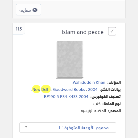
معاينة
115
Islam and peace
المؤلف:
Wahiduddin Khan
.
بيانات النشر:
2004
،
Goodword Books
:
Delhi
New
.
تصنيف الكونجرس:
BP190.5.P34.K433.2004
نوع المادة:
كتب
المصدر:
المكتبة الرئيسية
مجموع الأوعية المتوفرة : 1