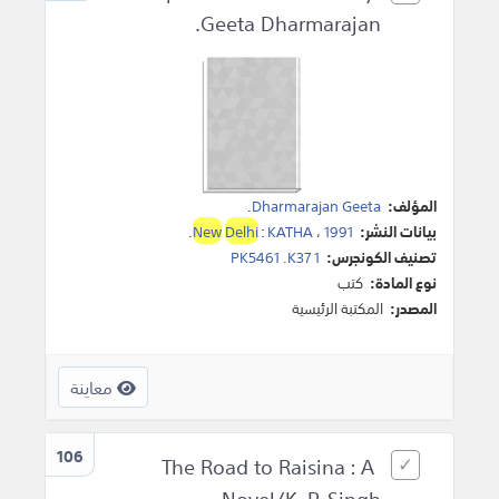
Geeta Dharmarajan.
المؤلف:
Dharmarajan Geeta
.
بيانات النشر:
1991
،
KATHA
:
Delhi
New
.
تصنيف الكونجرس:
PK5461 .K37 1
نوع المادة:
كتب
المصدر:
المكتبة الرئيسية
معاينة
106
The Road to Raisina : A
Novel/K. P. Singh.