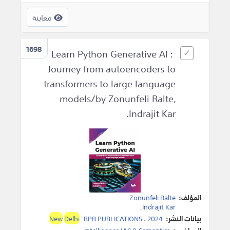
معاينة
1698
Learn Python Generative AI :
Journey from autoencoders to
transformers to large language
models/by Zonunfeli Ralte,
Indrajit Kar.
المؤلف:
Zonunfeli Ralte
.
.
Indrajit Kar
بيانات النشر:
2024
،
BPB PUBLICATIONS
:
Delhi
New
.