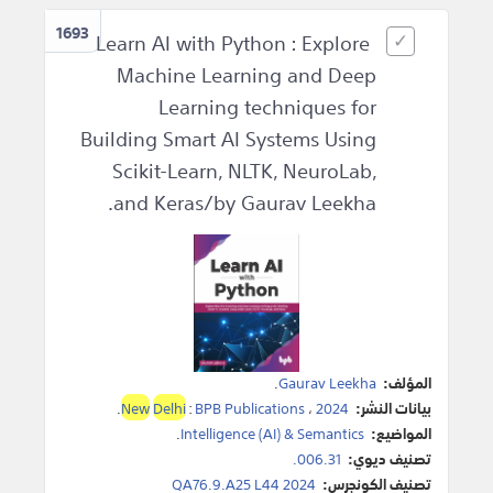
1693
Learn AI with Python : Explore
Machine Learning and Deep
Learning techniques for
Building Smart AI Systems Using
Scikit-Learn, NLTK, NeuroLab,
and Keras/by Gaurav Leekha.
المؤلف:
Gaurav Leekha
.
بيانات النشر:
2024
،
BPB Publications
:
Delhi
New
.
المواضيع:
Intelligence (AI) & Semantics
.
تصنيف ديوي:
006.31.
تصنيف الكونجرس:
QA76.9.A25 L44 2024