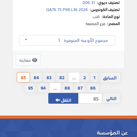
تصنيف ديوي:
006.31.
تصنيف الكونجرس:
QA76.73.P98 L36 2024
نوع المادة:
كتب
المصدر:
فرع المصنعة
مجموع الأوعية المتوفرة : 1
معاينة
السابق
85
84
83
82
...
2
1
95
94
...
88
87
86
التالي
انتقل
عن المؤسسة