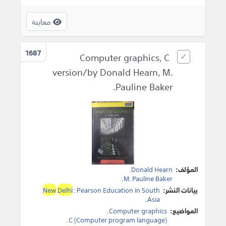
معاينة
1687
Computer graphics, C
version/by Donald Hearn, M.
Pauline Baker.
المؤلف:
Donald Hearn
.
.
M. Pauline Baker
بيانات النشر:
Pearson Education in South
:
Delhi
New
.
Asia
المواضيع:
Computer graphics
.
.
C (Computer program language)