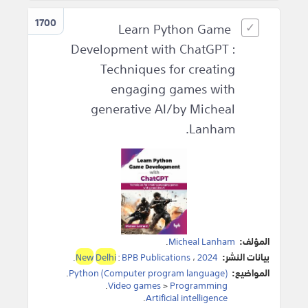
1700
Learn Python Game
Development with ChatGPT :
Techniques for creating
engaging games with
generative AI/by Micheal
Lanham.
المؤلف:
Micheal Lanham
.
بيانات النشر:
2024
،
BPB Publications
:
Delhi
New
.
المواضيع:
Python (Computer program language)
.
.
Video games
>
Programming
.
Artificial intelligence