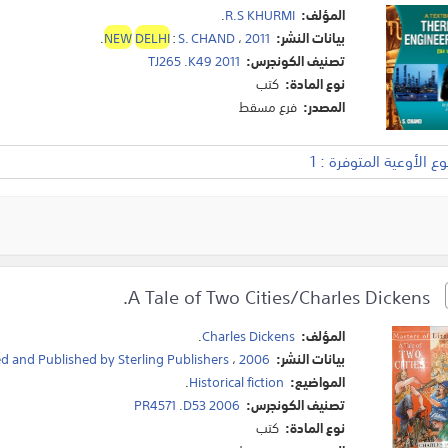
المؤلف:
R.S KHURMI
.
بيانات النشر:
2011
،
S. CHAND
:
DELHI
NEW
.
تصنيف الكونجرس:
TJ265 .K49 2011
نوع المادة:
كتب
المصدر:
فرع مسقط
 الأوعية المتوفرة : 1
A Tale of Two Cities/Charles Dickens.
المؤلف:
Charles Dickens
.
بيانات النشر:
2006
،
ed and Published by Sterling Publishers
المواضيع:
Historical fiction
.
تصنيف الكونجرس:
PR4571 .D53 2006
نوع المادة:
كتب