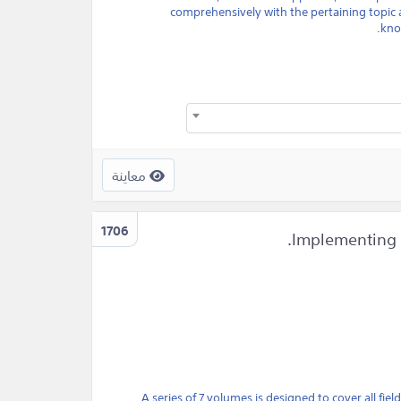
comprehensively with the pertaining topic a
kno
معاينة
1706
A series of 7 volumes is designed to cover all fie