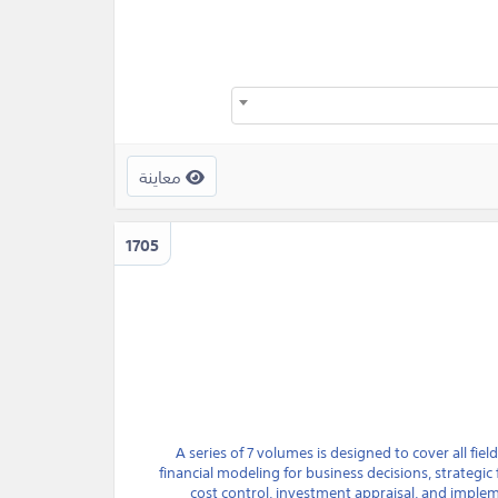
معاينة
1705
A series of 7 volumes is designed to cover all fie
financial modeling for business decisions, strategic f
cost control, investment appraisal, and impl