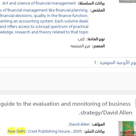
بيانات السلسلة:
Art and science of financial management.
الملخص:
lds of financial management like financial planning,
inancial decisions, quality in the finance function,
ementing an accounting system. Each volume deals
nd offers access to a broad spectrum of practical
wledge, research and theory related to that topic.
نوع المادة:
كتب
المصدر:
فرع المصنعة
 الأوعية المتوفرة : 1
 A guide to the evaluation and monitoring of business
strategy/David Allen.
المؤلف:
David Allen
.
بيانات النشر:
2005
،
Crest Publishing House
:
Delhi
New
.