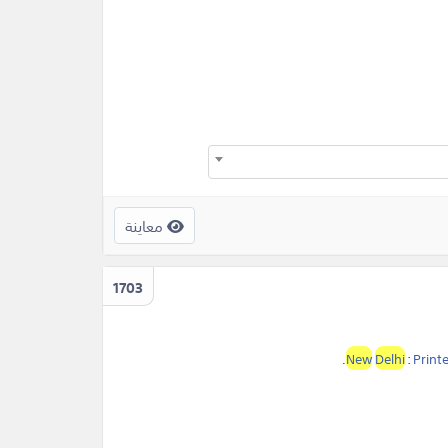
معاينة
1703
.
New
Delhi
:
Print