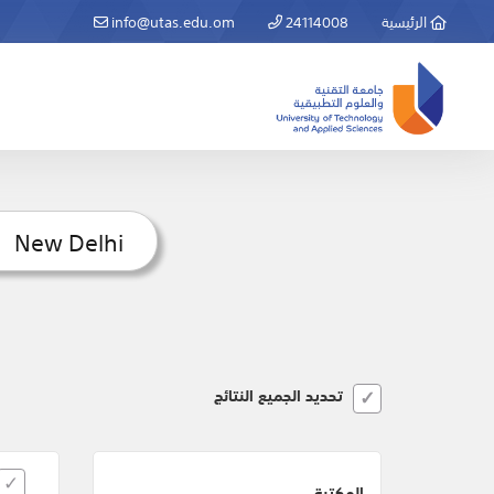
الرئيسية
24114008
info@utas.edu.om
تحديد الجميع النتائج
المكتبة