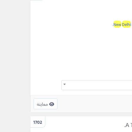
.
New
Delhi
معاينة
1702