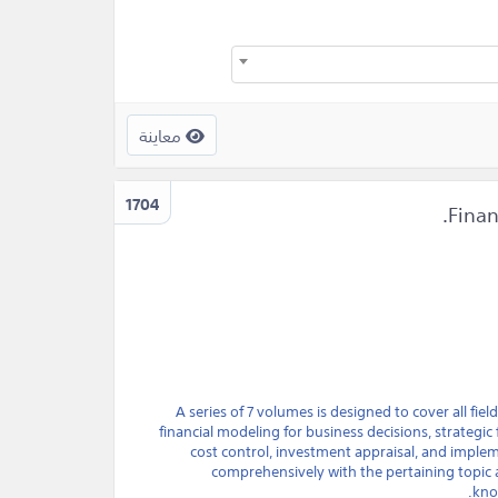
معاينة
1704
A series of 7 volumes is designed to cover all fie
financial modeling for business decisions, strategic f
cost control, investment appraisal, and impl
comprehensively with the pertaining topic a
kno