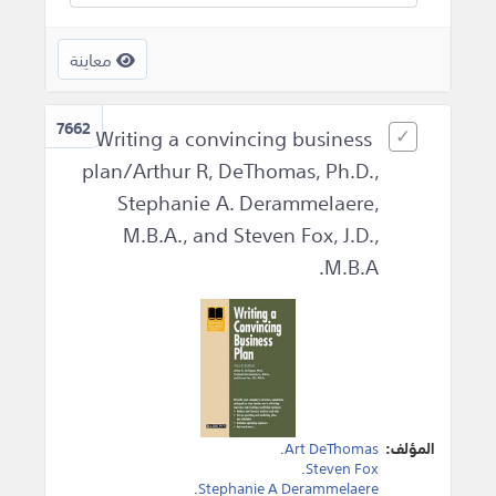
معاينة
7662
Writing a convincing business
plan/Arthur R, DeThomas, Ph.D.,
Stephanie A. Derammelaere,
M.B.A., and Steven Fox, J.D.,
M.B.A.
المؤلف:
Art DeThomas
.
.
Steven Fox
.
Stephanie A Derammelaere