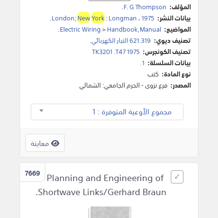
المؤلف:
F. G Thompson
.
بيانات النشر:
1975
،
Longman
:
York
New
London;
.
المواضيع:
Handbook,Manual
>
Electric Wiring
.
تصنيف ديوي:
621.319 التيار الكهربائي.
تصنيف الكونجرس:
TK3201 .T47 1975
بيانات السلسلة:
1.
نوع المادة:
كتب
المصدر:
فرع نزوى - الحرم الجامعي: الشمالي
مجموع الأوعية المتوفرة : 1
معاينة
7669
Planning and Engineering of
Shortwave Links/Gerhard Braun.