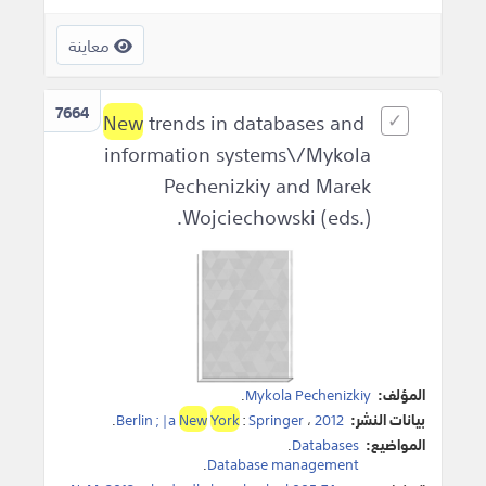
معاينة
7664
New
trends in databases and
information systems\/Mykola
Pechenizkiy and Marek
Wojciechowski (eds.).
المؤلف:
Mykola Pechenizkiy
.
بيانات النشر:
2012
،
Springer
:
York
New
Berlin ; |a
.
المواضيع:
Databases
.
.
Database management