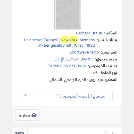
المؤلف:
Gerhard Braun
.
بيانات النشر:
Siemens
:
York
New
Chichester [Sussex] ;
.
Aktiengesellschaft ; Wiley
،
1982
المواضيع:
Shortwave radio
.
تصنيف ديوي:
621.384151 التردد الإذاعي.
تصنيف الكونجرس:
TK6562 .S5 B731 1982
نوع المادة:
كتب
المصدر:
فرع نزوى - الحرم الجامعي: الشمالي
مجموع الأوعية المتوفرة : 1
معاينة
7670