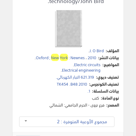
technology/John Bird.
المؤلف:
J. O Bird
.
بيانات النشر:
2010
،
Newnes
:
York
New
Oxford ;
.
المواضيع:
Electric circuits
.
.
Electrical engineering
تصنيف ديوي:
621.319 التيار الكهربائي.
تصنيف الكونجرس:
TK454 .B48 2010
بيانات السلسلة:
1.
نوع المادة:
كتب
المصدر:
فرع نزوى - الحرم الجامعي: الشمالي
مجموع الأوعية المتوفرة : 2