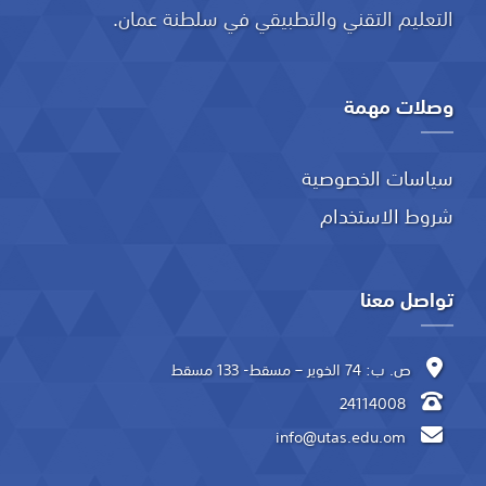
التعليم التقني والتطبيقي في سلطنة عمان.
وصلات مهمة
سياسات الخصوصية
شروط الاستخدام
تواصل معنا
ص. ب: 74 الخوير – مسقط- 133 مسقط
24114008
info@utas.edu.om