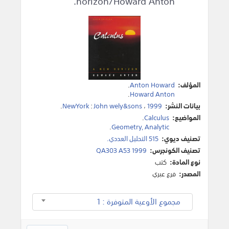
horizon/Howard Anton.
المؤلف:
Anton Howard
.
.
Howard Anton
بيانات النشر:
1999
،
John wely&sons
:
NewYork
.
المواضيع:
Calculus
.
.
Geometry, Analytic
تصنيف ديوي:
515 التحليل العددي.
تصنيف الكونجرس:
QA303 A53 1999
نوع المادة:
كتب
المصدر:
فرع عبري
مجموع الأوعية المتوفرة : 1