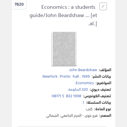
7820
Economics : a students
guide/John Beardshaw ... [et
al.].
المؤلف:
John Beardshaw
.
بيانات النشر:
1999
،
Printic -hall
:
NewYork
.
المواضيع:
Economics
.
تصنيف ديوي:
320 الحكومة.
تصنيف الكونجرس:
HB171.5 .B32 1998
بيانات السلسلة:
1.
نوع المادة:
كتب
المصدر:
فرع نزوى - الحرم الجامعي: الشمالي