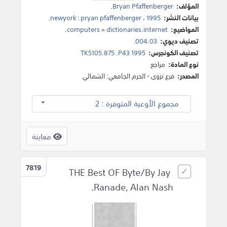
المؤلف:
Bryan Pfaffenberger
.
بيانات النشر:
1995
،
pryan pfaffenberger
:
newyork
.
المواضيع:
dictionaries.internet
>
computers
.
تصنيف ديوي:
004.03.
تصنيف الكونجرس:
TK5105.875 .P43 1995
نوع المادة:
مراجع
المصدر:
فرع نزوى - الحرم الجامعي: الشمالي
مجموع الأوعية المتوفرة : 2
معاينة
7819
THE Best OF Byte/By Jay
Ranade, Alan Nash.