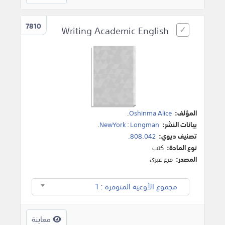
7810
Writing Academic English
المؤلف:
Oshinma Alice
.
بيانات النشر:
Longman
:
NewYork
.
تصنيف ديوي:
808.042.
نوع المادة:
كتب
المصدر:
فرع عبري
مجموع الأوعية المتوفرة : 1
معاينة