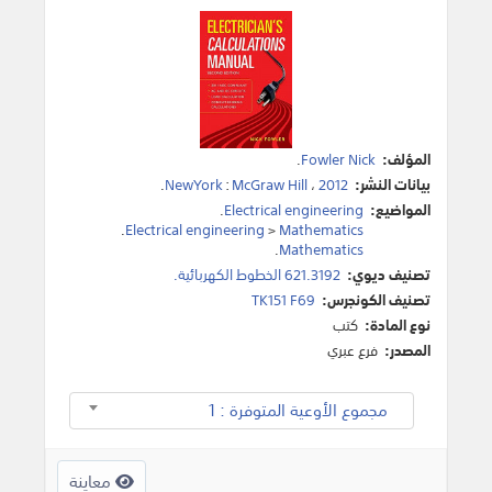
المؤلف:
Fowler Nick
.
بيانات النشر:
2012
،
McGraw Hill
:
NewYork
.
المواضيع:
Electrical engineering
.
.
Electrical engineering
>
Mathematics
.
Mathematics
تصنيف ديوي:
621.3192 الخطوط الكهربائية.
تصنيف الكونجرس:
TK151 F69
نوع المادة:
كتب
المصدر:
فرع عبري
مجموع الأوعية المتوفرة : 1
معاينة