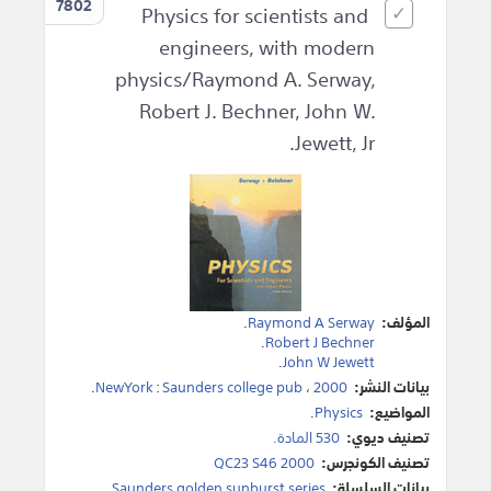
7802
Physics for scientists and
engineers, with modern
physics/Raymond A. Serway,
Robert J. Bechner, John W.
Jewett, Jr.
المؤلف:
Raymond A Serway
.
.
Robert J Bechner
.
John W Jewett
بيانات النشر:
2000
،
Saunders college pub
:
NewYork
.
المواضيع:
Physics
.
تصنيف ديوي:
530 المادة.
تصنيف الكونجرس:
QC23 S46 2000
بيانات السلسلة:
Saunders golden sunburst series.