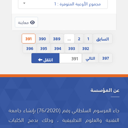
مجموع الأوعية المتوفرة : 1
معاينة
السابق
391
390
389
...
2
1
396
395
394
393
392
397
التالي
انتقل
عن المؤسسة
جاء المرسوم السلطاني رقم (76/2020) بإنشاء جامعة
التقنية والعلوم التطبيقية ، وذلك بدمج الكليات