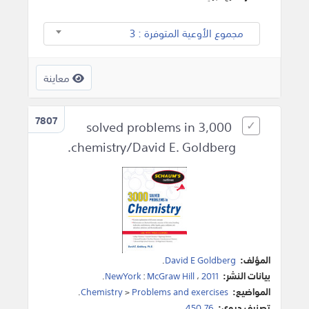
مجموع الأوعية المتوفرة : 3
معاينة
7807
3,000 solved problems in
chemistry/David E. Goldberg.
المؤلف:
David E Goldberg
.
بيانات النشر:
2011
،
McGraw Hill
:
NewYork
.
المواضيع:
Problems and exercises
>
Chemistry
.
تصنيف ديوي:
450.76.