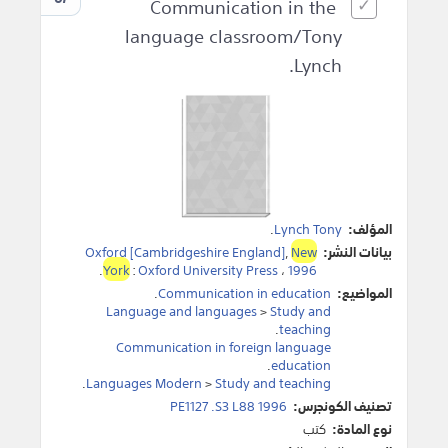
Communication in the
language classroom/Tony
Lynch.
المؤلف:
Lynch Tony
.
بيانات النشر:
New
,
Oxford [Cambridgeshire England]
.
York
:
Oxford University Press
،
1996
المواضيع:
Communication in education
.
Language and languages
>
Study and
.
teaching
Communication in foreign language
.
education
.
Languages Modern
>
Study and teaching
تصنيف الكونجرس:
PE1127 .S3 L88 1996
نوع المادة:
كتب