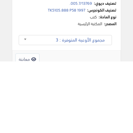
تصنيف ديوي:
005.7/13769.
تصنيف الكونجرس:
TK5105.888 P58 1997
نوع المادة:
كتب
المصدر:
المكتبة الرئيسية
مجموع الأوعية المتوفرة : 3
معاينة
72
A child's world : infancy
through adolescence/Diane E.
Papalia Sally Wendkos Olds.