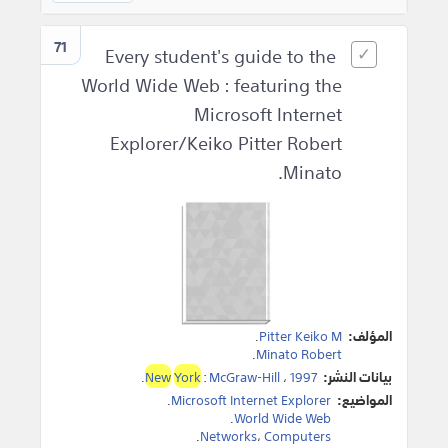
71
Every student's guide to the
World Wide Web : featuring the
Microsoft Internet
Explorer/Keiko Pitter Robert
Minato.
المؤلف:
Pitter Keiko M
.
.
Minato Robert
بيانات النشر:
1997
،
McGraw-Hill
:
York
New
.
المواضيع:
Microsoft Internet Explorer
.
.
World Wide Web
.
Networks
،
Computers