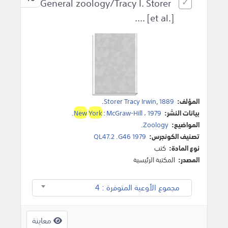
General zoology/Tracy I. Storer
... [et al.].
المؤلف:
1889
,
Storer Tracy Irwin
.
بيانات النشر:
1979
،
McGraw-Hill
:
York
New
.
المواضيع:
Zoology
.
تصنيف الكونجرس:
QL47.2 .G46 1979
نوع المادة:
كتب
المصدر:
المكتبة الرئيسية
مجموع الأوعية المتوفرة : 4
معاينة