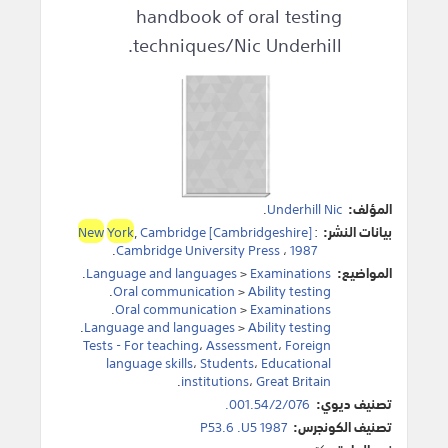
handbook of oral testing
techniques/Nic Underhill.
المؤلف:
Underhill Nic
.
بيانات النشر:
:
Cambridge [Cambridgeshire]
,
York
New
.
Cambridge University Press
،
1987
المواضيع:
Examinations
>
Language and languages
.
.
Oral communication
>
Ability testing
.
Oral communication
>
Examinations
.
Language and languages
>
Ability testing
Tests - For teaching
،
Assessment
،
Foreign
language skills
،
Students
،
Educational
.
institutions
،
Great Britain
تصنيف ديوي:
001.54/2/076.
تصنيف الكونجرس:
P53.6 .U5 1987