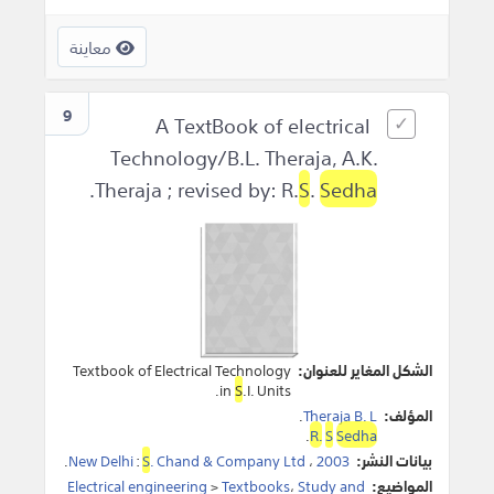
معاينة
9
A TextBook of electrical
Technology/B.L. Theraja, A.K.
.
Theraja ; revised by: R.
S
.
Sedha
الشكل المغاير للعنوان:
Textbook of Electrical Technology
in
S
.I. Units.
المؤلف:
Theraja B. L
.
.
R.
S
Sedha
بيانات النشر:
2003
،
. Chand & Company Ltd
S
:
New Delhi
.
المواضيع:
Study and
،
Textbooks
>
Electrical engineering