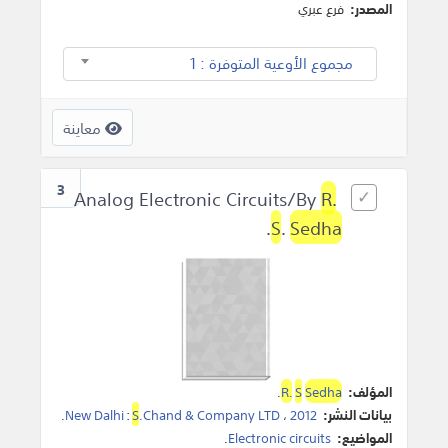
المصدر:
فرع عبري
مجموع الأوعية المتوفرة : 1
معاينة
3
R.
Analog Electronic Circuits/By
.
S
.
Sedha
المؤلف:
Sedha
S
R.
.
بيانات النشر:
2012
،
.Chand & Company LTD
S
:
New Dalhi
.
المواضيع:
Electronic circuits
.