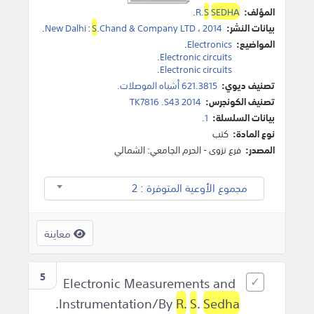
المؤلف:
SEDHA
S
R.
.
بيانات النشر:
2014
،
.Chand & Company LTD
S
:
New Dalhi
.
المواضيع:
Electronics
.
.
Electronic circuits
.
Electronic circuits
تصنيف ديوي:
621.3815 أشباه الموصلات.
تصنيف الكونجرس:
TK7816 .S43 2014
بيانات السلسلة:
1.
نوع المادة:
كتب
المصدر:
فرع نزوى - الحرم الجامعي: الشمالي
مجموع الأوعية المتوفرة : 2
معاينة
5
Electronic Measurements and
.
Instrumentation/By
R.
S
.
Sedha