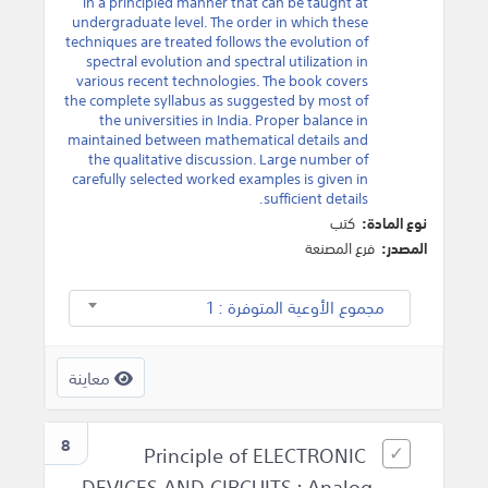
in a principled manner that can be taught at
undergraduate level. The order in which these
techniques are treated follows the evolution of
spectral evolution and spectral utilization in
various recent technologies. The book covers
the complete syllabus as suggested by most of
the universities in India. Proper balance in
maintained between mathematical details and
the qualitative discussion. Large number of
carefully selected worked examples is given in
sufficient details.
نوع المادة:
كتب
المصدر:
فرع المصنعة
مجموع الأوعية المتوفرة : 1
معاينة
8
Principle of ELECTRONIC
DEVICES AND CIRCUITS : Analog