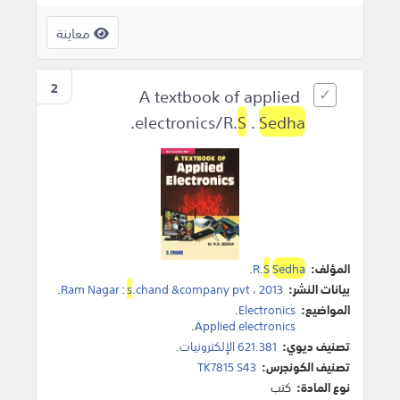
معاينة
2
A textbook of applied
.
electronics/R.
S
.
Sedha
المؤلف:
Sedha
S
R.
.
بيانات النشر:
2013
،
.chand &company pvt
s
:
Ram Nagar
.
المواضيع:
Electronics
.
.
Applied electronics
تصنيف ديوي:
621.381 الإلكترونيات.
تصنيف الكونجرس:
TK7815 S43
نوع المادة:
كتب