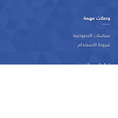
وصلات مهمة
سياسات الخصوصية
شروط الاستخدام
تواصل معنا
ص. ب: 74 الخوير – مسقط- 133 مسقط
24114008
info@utas.edu.om