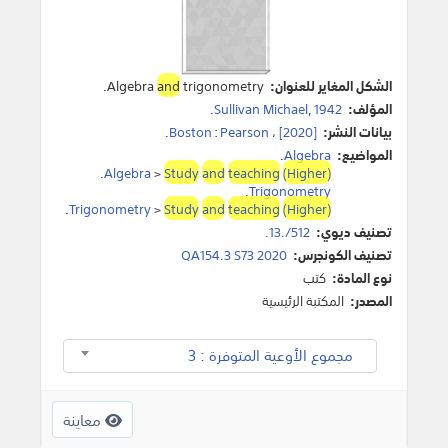
الشكل المغاير للعنوان:
trigonometry.
and
Algebra
المؤلف:
1942
,
Sullivan Michael
.
بيانات النشر:
[2020]
،
Pearson
:
Boston
.
المواضيع:
Algebra
.
.
Algebra
>
Study
and
teaching
(Higher)
.
Trigonometry
.
Trigonometry
>
Study
and
teaching
(Higher)
تصنيف ديوي:
512/.13.
تصنيف الكونجرس:
QA154.3 S73 2020
نوع المادة:
كتب
المصدر:
المكتبة الرئيسية
مجموع الأوعية المتوفرة : 3
معاينة