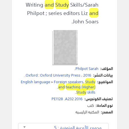
Writing
and
Study
Skills/Sarah
Philpot ; series editors Liz
and
John Soars.
المؤلف:
Philpot Sarah
.
بيانات النشر:
2016
،
Oxford University Press
:
Oxford
.
المواضيع:
Study
،
Foreign speakers
>
English language
.
and
teaching
(Higher)
.
Study
skills
تصنيف الكونجرس:
PE1128 .A232 2016
نوع المادة:
كتب
المصدر:
المكتبة الرئيسية
مجموع الأوعية المتوفرة : 5