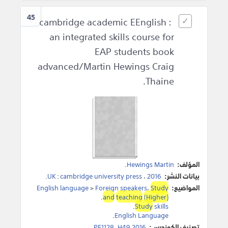
45
cambridge academic EEnglish :
an integrated skills course for
EAP students book
advanced/Martin Hewings Craig
Thaine.
المؤلف:
Hewings Martin
.
بيانات النشر:
2016
،
cambridge university press
:
UK
.
المواضيع:
Study
،
Foreign speakers
>
English language
.
and
teaching
(Higher)
.
Study
skills
.
English Language
تصنيف الكونجرس:
PE1128 .H49 2016